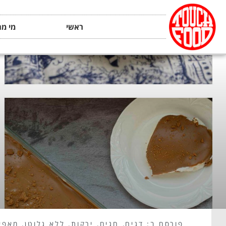
ראשי
מי מה
פורסם ב:
דגים
,
חגים
,
ירקות
,
ללא גלוטן
,
מאפי