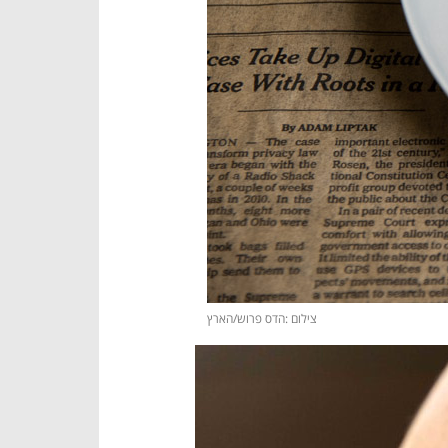
צילום :הדס פרוש/הארץ