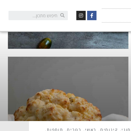
וני
,
קינוחים
,
ראשי
,
רטבים
,
תוספות
,