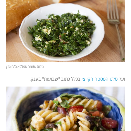
צילום :תומר אפלבאום/הארץ
ועל
סלט הפסטה הקייצי
בכלל כתוב "שבועות" בענק.