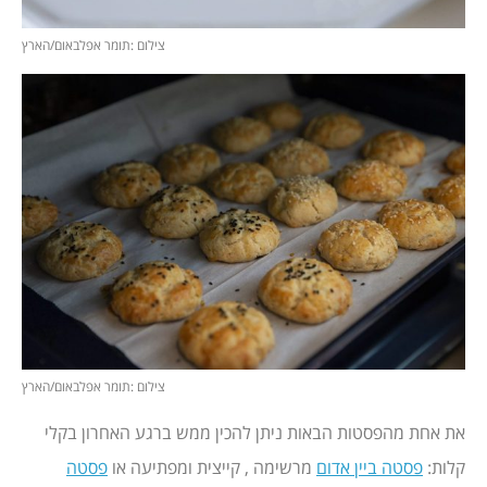
צילום :תומר אפלבאום/הארץ
צילום :תומר אפלבאום/הארץ
את אחת מהפסטות הבאות ניתן להכין ממש ברגע האחרון בקלי
קלות:
פסטה ביין אדום
מרשימה , קייצית ומפתיעה או
פסטה