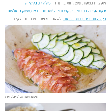
אופציות נוספות ומוצלחות ביותר הן:
פילה דג בקשקשי
ירקות
/
פילה דג בחלב קוקוס ובוק צ'וי
/
תחתיות ארטישוק ממולאות
בקציצות דגים ברוטב לימוני
. לא אמרתי שהבחירה תהיה קלה.
צילום :תומר אפלבאום/הארץ