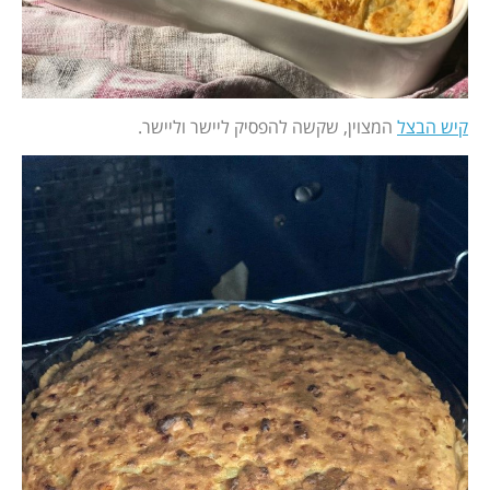
קיש הבצל
המצוין, שקשה להפסיק ליישר וליישר.