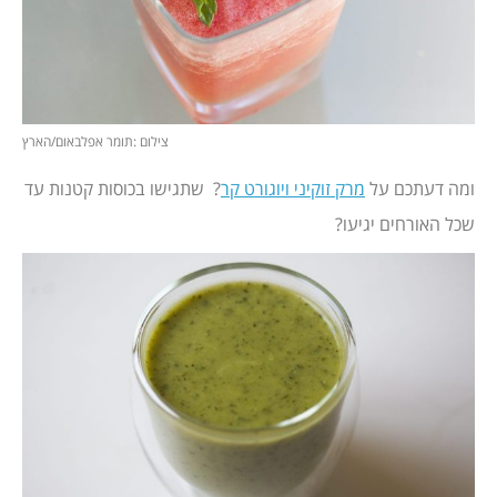
צילום :תומר אפלבאום/הארץ
ומה דעתכם על
מרק זוקיני ויוגורט קר
? שתגישו בכוסות קטנות עד
שכל האורחים יגיעו?