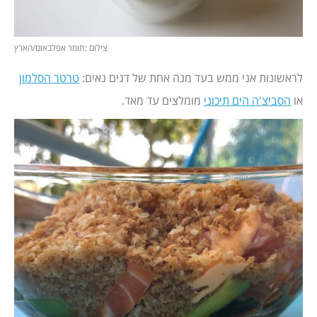
צילום :תומר אפלבאום/הארץ
לראשונות אני ממש בעד מנה אחת של דגים נאים:
טרטר הסלמון
או
הסביצ'ה הים תיכוני
מומלצים עד מאד.