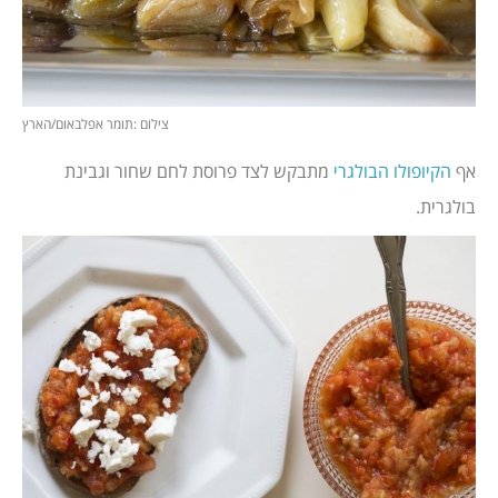
צילום :תומר אפלבאום/הארץ
אף
הקיופולו הבולגרי
מתבקש לצד פרוסת לחם שחור וגבינת
בולגרית.