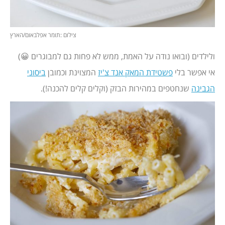
צילום :תומר אפלבאום/הארץ
ולילדים (ובואו נודה על האמת, ממש לא פחות גם למבוגרים 😀)
אי אפשר בלי
פשטידת המאק אנד צ'יז
המצוינת וכמובן
ביסוני
הגבינה
שנחטפים במהירות הבזק (וקלים קלים להכנה!).