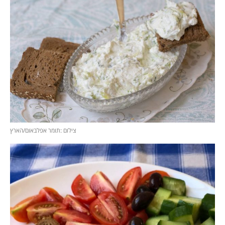
צילום :תומר אפלבאום/הארץ