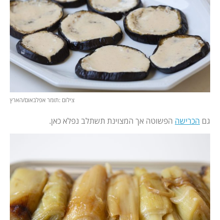
צילום :תומר אפלבאום/הארץ
גם
הכרישה
הפשוטה אך המצוינת תשתלב נפלא כאן.