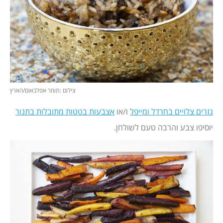
צילום :תומר אפלבאום/הארץ
גזרים צלויים בחרדל ומייפל
ו/או
אצבעות בטטות מתובלות בתנור
יוסיפו צבע והרבה טעם לשולחן.