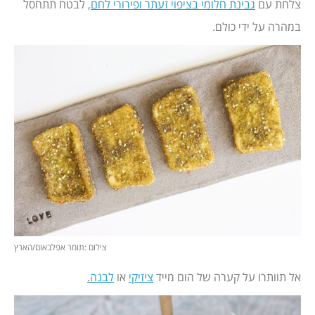
צלחת עם
גבינת חלומי בציפוי זעתר ופירורי לחם
, לבטח תתחסל
במהרה על ידי כולם.
צילום :תומר אפלבאום/הארץ
אל תוותרו על קערה של הום מייד
ציזיקי
או
לבנה
.