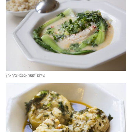
צילום :תומר אפלבאום/הארץ