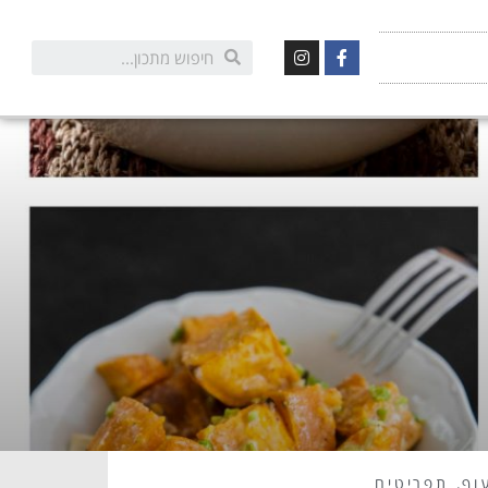
וף
,
תפריטים