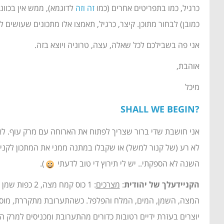
כרגיל, כמו בתפריטים אחרים (כמו
זה
וזה
לדוגמא), ממש אין בכוונ
כמובן) לבחור מתוכן. קיצר, כרגיל, תאמצו אלו מתכונים שעושים ל
אני פה בשבילכם לכל שאלה, עצה, טרוניה ויוצא בזה.
אוהבת,
מיכל
?SHALL WE BEGIN
אני חושבת שדי ברור שצריך לפתוח את הארוחה עם מרק עוף. ל
לא רע (של קנור למשל) או שקבלו במתנה ממני את המתכון לקני
השנה לא הספקתי.. יש לי תירוץ די טוב לדעתי
).
הקניידעלך של יהודית
:
מצרכים
: 1 כוס קמח מצה, 2 כפות שמן חמניות/קנולה, 3/4 כוס מים חמים, 2 ביצים, 1 כפית גדושה מלח, חצי כפית פלפל.
המצה, השמן, המים, המלח והפלפל. כשהתערובת מתקררת, מוסיפ
יוצרים בעזרת ידיים רטובות כדורים מהתערובת ומכניסים למרק 