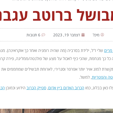
בושל ברוטב עגבנ
מיכל
דצמבר 19, 2023
6 תגובות
מרים
שלי ז"ל, ילידת בסרביה (מה שהיה רומניה ואחר כך אוקראינה). מ
ל כך מנחמת, שהכי כיף לאכול על מצע של פולנטה/ממליגה, פירה קרמי א
מתקשרת למזג אויר יותר אפרפר וסגרירי, לארוחת תבשילים שמחממים את
טה והפטריות
, למשל.
ו כאן בבלוג, כמו
הכרוב האדום ביין אדום
,
סטייק הכרוב
הידוע וכמובן
הכר