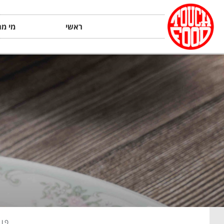
ראשי
מי מה
פור