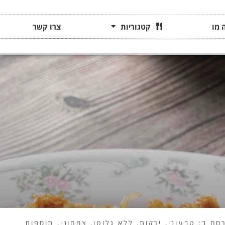
 מו
קטגוריות
צרו קשר
סם ב:
טבעוני
,
ירקות
,
ללא גלוטן
,
צמחוני
,
תוספות