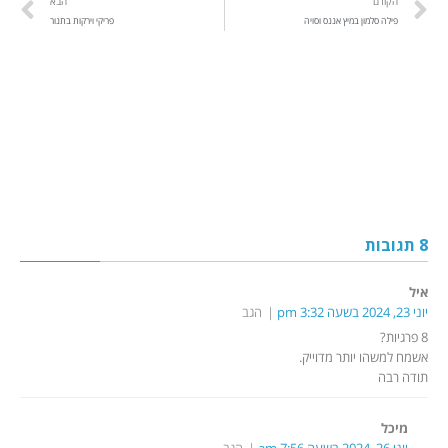
הקודם
הבא
פילה סלמון במיץ אננס וסויה
פריקי וירקות בתנור
8 תגובות
איל
יוני 23, 2024 בשעה 3:32 pm
הגב
8 פרגיות?
אשמח למשהו יותר מדוייק.
תודה רבה
מיכל
יוני 26, 2024 בשעה 7:56 am
הגב