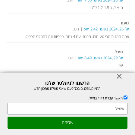
הי איל, כ-1.2-1.5 ק"ג
נועם
יולי 26, 2024 בשעה 2:42 pm
הגב
אחת המנות הכי טעימות. הכנתי עם 4 נתחי פרכיות וזה בהחלט הספיק.
מיכל
יולי 29, 2024 בשעה 8:49 am
הגב
יש!!
נועם ש
הרשמו לניוזלטר שלנו
יולי 26, 2024 בשעה 2:44 pm
הגב
ותהיו מעודכנים בכל פעם שאני מעלה מתכון חדש
מנה מעןלה. הכנתי עם ארבעה נתחי פרגית וזה הספיק.
מאשר קבלת דיוור במייל.
מיכל
אהבתם את המתכון? שתפו עם חברים
יולי 29, 2024 בשעה 8:49 am
הגב
גלילה
שליחה
היי נועם תודה על ההודעה – שמחה לשמוע שאהבת!
לראש