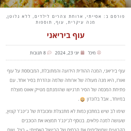
פורסם ב:
אסייתי
,
ארוחת צהרים לילדים
,
ללא גלוטן
,
מנה עיקרית
,
עוף
,
תוספות
עוף ביריאני
מיכל
יוני 23, 2024
8 תגובות
עוף ביריאני, המנה ההודית הידועה והמתובלת, המבוססת על עוף
ואורז, היא מנה מעולה של ארוחה שלמה ונהדרת בסיר אחד. עם
פתיחת המכסה של הסיר תרגישו שהזמנתם מטייק אאוט מוצלח
במיוחד.. אבל בלונדון
.
שימו לב שיש במתכון כמות לא מתנצלת ומכובדת של ג'ינג'ר קצוץ,
שעושה למנה פלאים. בנוסף לג'ינג'ר תמצאו את הכוכבים
הקבועים שמשלימים את הבסיס של הבישול האסייתי – בצל, שום