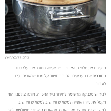
צילום: דוד בכר/הארץ
מרפדים את סלסלת האידוי בנייר אפייה מחורר או בעלי כרוב
מחוררים אם מעדיפים. החירור חשוב על מנת שהאדים יוכלו
לעבור.
לניר יש טכניקה מרשימה לחירור נייר האפייה, אותה צילמנו: הוא
מקפל את נייר האפייה למשולש ואז שוב למשולש ואז שוב
למשולש עד שנוצר מעין קונוס. מהקונוס הוא גוזר משולשים (כפי