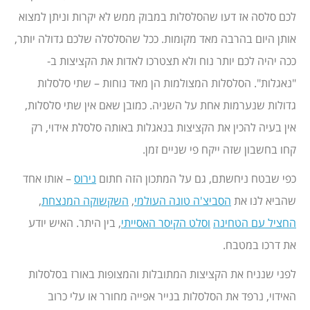
לכם סלסה אז דעו שהסלסלות במבוק ממש לא יקרות וניתן למצוא
אותן היום בהרבה מאד מקומות. ככל שהסלסלה שלכם גדולה יותר,
ככה יהיה לכם יותר נוח ולא תצטרכו לאדות את הקציצות ב-
"נאגלות". הסלסלות המצולמות הן מאד נוחות – שתי סלסלות
גדולות שנערמות אחת על השניה. כמובן שאם אין שתי סלסלות,
אין בעיה להכין את הקציצות בנאגלות באותה סלסלת אידוי, רק
קחו בחשבון שזה ייקח פי שניים זמן.
כפי שבטח ניחשתם, גם על המתכון הזה חתום
נירוס
– אותו אחד
שהביא לנו את
הסביצ'ה טונה העולמי
,
השקשוקה המנצחת
,
החציל עם הטחינה
וסלט הקיסר האסייתי
, בין היתר. האיש יודע
את דרכו במטבח.
לפני שנניח את הקציצות המתובלות והמצופות באורז בסלסלות
האידוי, נרפד את הסלסלות בנייר אפייה מחורר או עלי כרוב