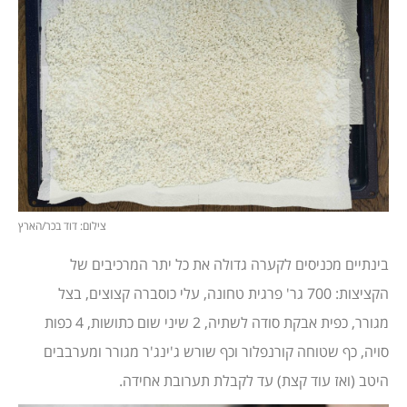
צילום: דוד בכר/הארץ
בינתיים מכניסים לקערה גדולה את כל יתר המרכיבים של
הקציצות: 700 גר' פרגית טחונה, עלי כוסברה קצוצים, בצל
מגורר, כפית אבקת סודה לשתיה, 2 שיני שום כתושות, 4 כפות
סויה, כף שטוחה קורנפלור וכף שורש ג'ינג'ר מגורר ומערבבים
היטב (ואז עוד קצת) עד לקבלת תערובת אחידה.