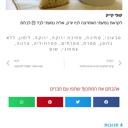
קופי קייק
לקראת נסיעתי האחרונה לניו יורק, אליה נסעתי לבד (!) לבלות
טבעוני
,
טחינה
,
טחינה ירוקה
,
ירוקה
,
לימון
,
ללא
גלוטן
,
ממרח
,
ממרחים
,
פטרוזיליה
,
פרווה
,
צמחוני
,
שום
הקודם
הבא
קרקר פרמזן וגרעינים טעים במיוחד
עוגת פאדג' שוקולד ללא קמח
אהבתם את המתכון? שתפו עם חברים
4 תגובות