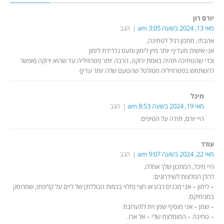
יורם רון
מאי 13, 2024 בשעה 3:05 am
הגב
אהבתי, מתכון רגיל לטחינה,
אני אישית מעדיף יותר מיץ לימון ומעט גדרידת לימון
וכדי שהטחינה תהיה באמת ירוקה, הרבה יותר פטרוזיליה עד שהיא ירוקה (אפשר
להשתמש בפטרוזיליה מטולטל שהטעם שלה יותר עדין)
מיכל
מאי 19, 2024 בשעה 8:53 am
הגב
היי יורם, תודה על הטיפים
עודד
מאי 22, 2024 בשעה 9:07 am
הגב
היי מיכל, המתכון שלך אחלה.
להלן המלצות לשידרוגים:
– לימון – אני מכניס רבע או חצי (תלוי בכמות הכוללת) של ליים על קליפתו, שמרוסק
במגימיקס.
– שמן – אני מוסיף שמן זית לתערובת
– טחינה – המומלצת שלי – אל ארז.