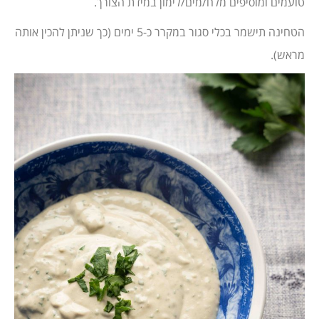
טועמים ומוסיפים מלח/מים/לימון במידת הצורך.
הטחינה תישמר בכלי סגור במקרר כ-5 ימים (כך שניתן להכין אותה
מראש).