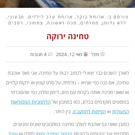
פורסם ב:
ארוחת בוקר
,
ארוחת ערב לילדים
,
טבעוני
,
ללא גלוטן
,
ממרחים
,
מנה ראשונה
,
צמחוני
,
רטבים
טחינה ירוקה
מיכל
מאי 12, 2024
4 תגובות
לאורך השנים כבר יצא לי לכתוב רבות על טחינה. אני מאד אוהבת
טחינה, אם ככה כפי שהיא – גולמית, על סלט קצוץ או ירקות קלויים
או שאני מכינה אותה בקלות עם מים, לימון ומלח, כפי שהסברתי
בפוסטים מוקדמים בבלוג, כמו במתכון של
הלחמניות הממולאות
המעולות
או
הפיתות לחמעג'ון
, בין היתר.
כמובן שאני גם אוהבת לשלב טחינה במתכונים שונים ומגוונים,
מסלטים ועד קינוחים (כדוגמת
הרוטב טחינה ומיסו
לסלט או
עוגת