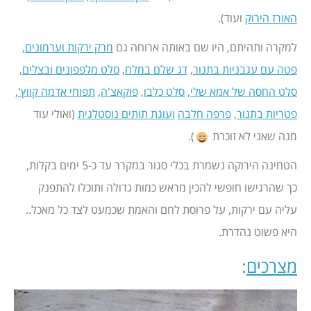
האורז הירוק
ועוד).
למקרה ותהיתם, היו שם באותה ארוחה גם
מרק ירקות וערמונים
,
פטה עם עגבניות בתנור
,
דג שלם במלח
,
סלט מלפפונים ובצלים
,
סלט החסה של אמא שלי
,
סלט כלבו
,
פוקאצ'ה
,
תפוחי אדמה קווץ'
,
פטריות בתנור
,
פרפה חלבה
ועוגת תותים נוסטלגית
(ואולי עוד
מנה שאני לא זוכרת
).
הטחינה הירוקה נשמרת בכלי סגור במקרר עד כ-5 ימים בקלות,
כך שהרגישו חופשי להכין מראש כמות גדולה ותוכלו להתפנק
עליה עם ירקות, על פרוסת לחם והאמת שכמעט לצד כל מאכל..
היא פשוט נהדרת.
מצרכים
: