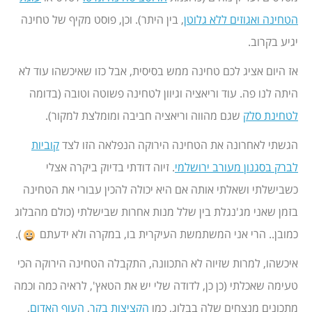
הטחינה ואגוזים ללא גלוטן
, בין היתר). וכן, פוסט מקיף של טחינה
יגיע בקרוב.
אז היום אציג לכם טחינה ממש בסיסית, אבל כזו שאיכשהו עוד לא
היתה לנו פה. עוד וריאציה וגיוון לטחינה פשוטה וטובה (בדומה
לטחינת סלק
שגם מהווה וריאציה חביבה ומומלצת למקור).
הגשתי לאחרונה את הטחינה הירוקה הנפלאה הזו לצד
קוביות
לברק בסגנון מעורב ירושלמי
. זיוה דודתי בדיוק ביקרה אצלי
כשבישלתי ושאלתי אותה אם היא יכולה להכין עבורי את הטחינה
בזמן שאני מג'נגלת בין שלל מנות אחרות שבישלתי (כולם מהבלוג
כמובן.. הרי אני המשתמשת העיקרית בו, במקרה ולא ידעתם
).
איכשהו, למרות שזיוה לא התכוונה, התקבלה הטחינה הירוקה הכי
טעימה שאכלתי (כן כן, לדודה שלי יש את הטאץ', לראיה כמה וכמה
מתכונים מנצחים שלה בבלוג, כמו
הקציצות בקר
,
העוף האדום
,