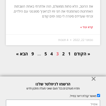
את הרוטב, הלא פחות ממושלם, הזה אלתרתי באחת השבתות
האחרונות כשהזמנתי את רוני וזיו לבראנץ' ספונטני עם הילדים.
זכרתי שעדידס סיפרה לי כמה ימים קודם
קרא עוד »
נובמבר 22, 2022
4 תגובות
« הקודם
1
2
3
4
5
…
9
הבא »
הרשמו לניוזלטר שלנו
© כל הזכויות לתוכן באתר שמורות למיכל רוזנבך 2026. אין להעתיק או לשכפל
ותהיו מעודכנים בכל פעם שאני מעלה מתכון חדש
ללא רשות בכתב.
מאשר קבלת דיוור במייל.
אתר זה מוגן על ידי reCAPTCHA של חברת Google, לצפייה ב-
מדיניות
הפרטיות
ו-
תנאי השירות
.