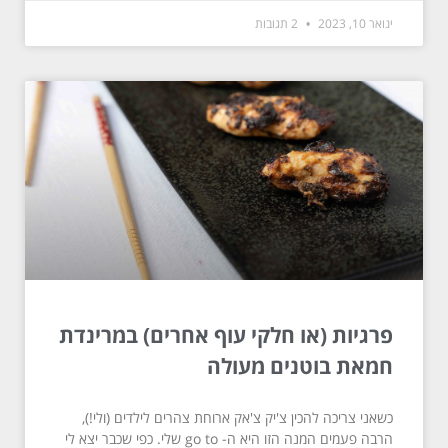
ינואר 10, 2023
2 תגובות
פרגיות (או חלקי עוף אחרים) במרינדת
חמאת בוטנים מעולה
כשאני צריכה להכין צ'יק צ'אק ארוחת צהרים לילדים (ולי!),
הרבה פעמים המנה הזו היא ה- go to שלי. כפי שכבר יצא לי