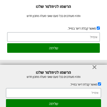
הרשמו לניוזלטר שלנו
ותהיו מעודכנים בכל פעם שאני מעלה מתכון חדש
מאשר קבלת דיוור במייל.
שליחה
הרשמו לניוזלטר שלנו
© כל הזכויות לתוכן באתר שמורות למיכל רוזנבך 2026. אין להעתיק או לשכפל
ותהיו מעודכנים בכל פעם שאני מעלה מתכון חדש
ללא רשות בכתב.
מאשר קבלת דיוור במייל.
אתר זה מוגן על ידי reCAPTCHA של חברת Google, לצפייה ב-
מדיניות
הפרטיות
ו-
תנאי השירות
.
אהבתם את המתכון? שתפו עם חברים
גלילה
שליחה