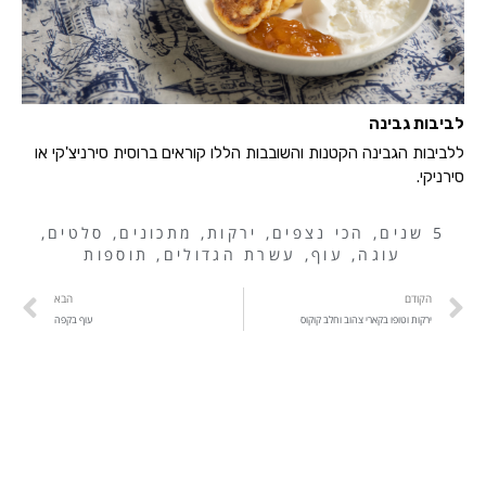
לביבות גבינה
ללביבות הגבינה הקטנות והשובבות הללו קוראים ברוסית סירניצ'קי או
סירניקי.
5 שנים
,
הכי נצפים
,
ירקות
,
מתכונים
,
סלטים
,
עוגה
,
עוף
,
עשרת הגדולים
,
תוספות
הקודם
הבא
ירקות וטופו בקארי צהוב וחלב קוקוס
עוף בקפה