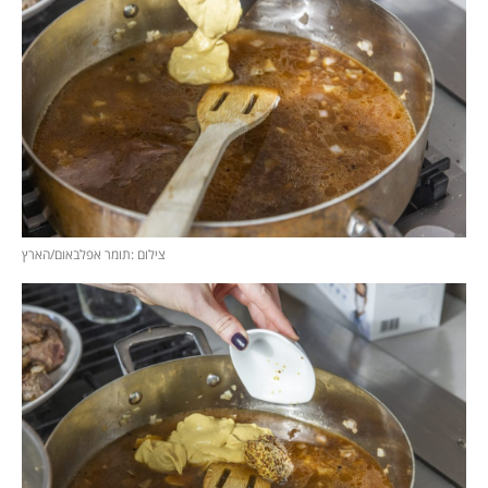
צילום :תומר אפלבאום/הארץ