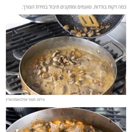
כמה דקות בודדות. טועמים ומתקנים תיבול במידת הצורך.
צילום :תומר אפלבאום/הארץ