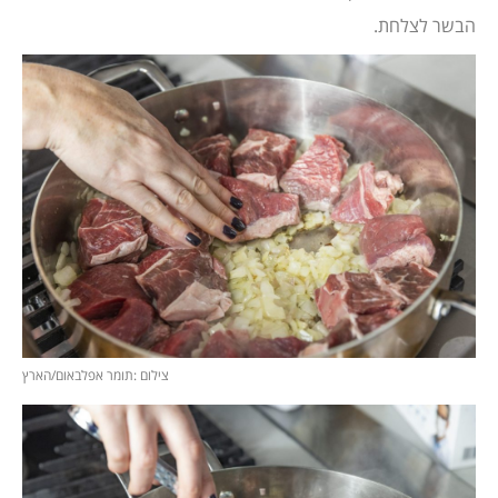
הבשר לצלחת.
צילום :תומר אפלבאום/הארץ