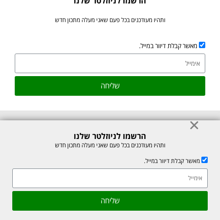
הרשמו לניוזלטר שלנו
ותהיו מעודכנים בכל פעם שאני מעלה מתכון חדש
מאשר קבלת דיוור במייל.
שליחה
הרשמו לניוזלטר שלנו
© כל הזכויות לתוכן באתר שמורות למיכל רוזנבך 2026. אין להעתיק או לשכפל
ותהיו מעודכנים בכל פעם שאני מעלה מתכון חדש
ללא רשות בכתב.
מאשר קבלת דיוור במייל.
אתר זה מוגן על ידי reCAPTCHA של חברת Google, לצפייה ב-
מדיניות
הפרטיות
ו-
תנאי השירות
.
אהבתם את המתכון? שתפו עם חברים
גלילה
שליחה
לראש
Made with ❤ by box