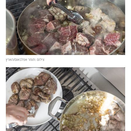
צילום :תומר אפלבאום/הארץ