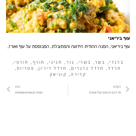
עוף ביריאני
עוף ביריאני, המנה ההודית הידועה והמתובלת, המבוססת על עוף ואורז,
ברנדי
,
בשר
,
בשרי
,
גזר
,
חגיגי
,
חורף
,
חורפי
,
חרדל
,
חרדל גרגרים
,
חרדל דיז'ון
,
פטריות
,
קדירה
,
קוניאק
הקודם
הבא
סיר דגים ים תיכוני קליל ומטריף
תפוחי עץ אפויים וממולאים