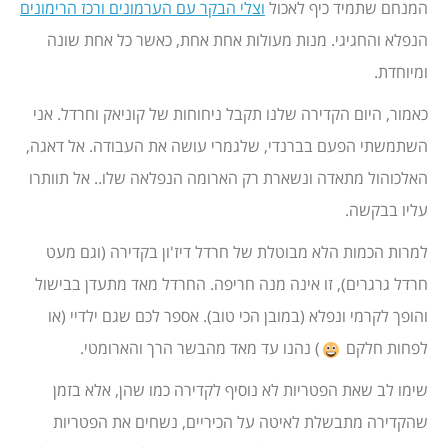
המנחם שתמיד כיף לאכול
וצלי הבקר עם הערמונים ורכז הרימונים
הנפלא והחגיגי. מנות מעולות אחת אחת, כאשר כל אחת שונה
ומיוחדת.
כאמור, היום הקדירה שלנו תקבל ניחוחות של קוניאק וחרדל. אני
השתמשתי הפעם בברנדי, שלגמרי עושה את העבודה. אל דאגה,
האלכוהול מתאדה ונשארת רק הארומה הנפלאה שלו.. אל תוותרו
עליו בבקשה.
למרות הכמות הלא מבוטלת של חרדל דיז'ון בקדירה (וגם מעט
חרדל גרגרים), זו אינה מנה חריפה. החרדל מאד מתעדן בבישול
והופך לקרמי ונפלא (במובן הכי טוב). אספר לכם שגם ילדיי (או
לפחות חלקם
) נהנו עד מאד מהבשר הרך והארומטי.
שימו לב שאת הפטריות לא נוסיף לקדירה כמו שהן, אלא בזמן
שהקדירה מתבשלת לאיטה על הכיריים, נשחים את הפטריות