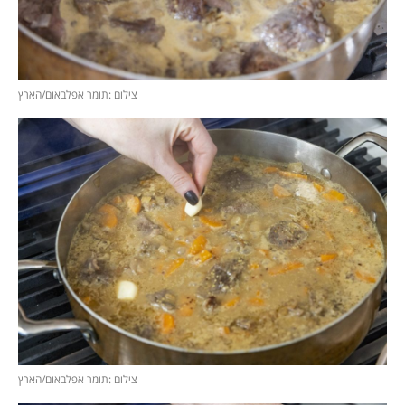
צילום :תומר אפלבאום/הארץ
צילום :תומר אפלבאום/הארץ