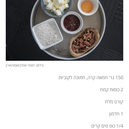
צילום :תומר אפלבאום/הארץ
150 גר' חמאה קרה, חתוכה לקוביות
2 כוסות קמח
קורט מלח
1 חלמון
1/4 כוס מים קרים