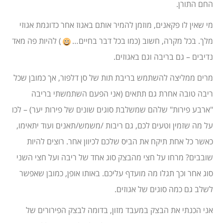
החם התורן.
מי שאין לו פקאנים, מוזמן להמיר אותם באגוז אחר כדוגמת אגוזי
מלך. בכל מקרה, חשוב (כמו בכל דבר בחיים…
) להיות פה מאד
נדיבים – גם בריבה וגם באגוזים.
מרים ממליצה להשתמש בריבת תות של סן דלפור, אך כמובן שכל
ריבה טובה אחרת גם תתאים (אני הפעם השתמשתי בריבה
"ארבע פירות" שלהם שמשלבת סוגים שונים של פירות יער) – לכו
על מה שזמין וטעים לכם, גם ריבות /משמש/תאנים ועוד יתאימו,
כאשר כל אחת תיקח את הביס שלכם לכיוון אחר. רוצים להיות
שובבים? מרחו על חצי מהבצק סוג אחד של ריבה ועל חצי השני
סוג אחר וכך תגלו מה מועדף עליכם. באותו אופן, כמובן שאפשר
לשלב גם כמה סוגים של אגוזים.
אני הכנתי את הבצק במעבד מזון, בדומה לבצק הפירורים של