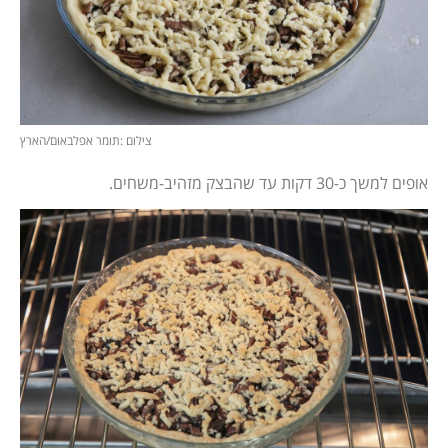
צילום :תומר אפלבאום/הארץ
אופים למשך כ-30 דקות עד שהבצק מזהיב-משחים.