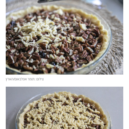
צילום :תומר אפלבאום/הארץ