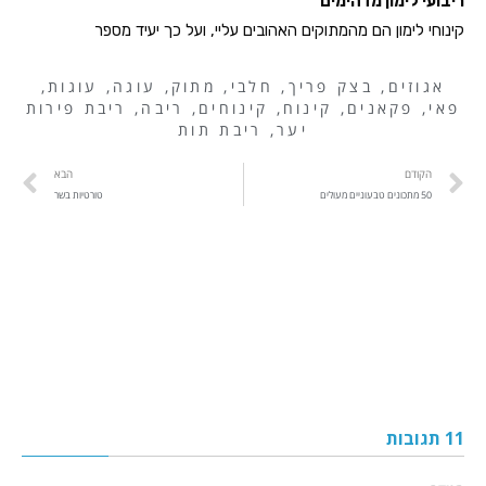
ריבועי לימון מדהימים
קינוחי לימון הם מהמתוקים האהובים עליי, ועל כך יעיד מספר
אגוזים
,
בצק פריך
,
חלבי
,
מתוק
,
עוגה
,
עוגות
,
פאי
,
פקאנים
,
קינוח
,
קינוחים
,
ריבה
,
ריבת פירות
יער
,
ריבת תות
הקודם
הבא
50 מתכונים טבעוניים מעולים
טורטיות בשר
11 תגובות