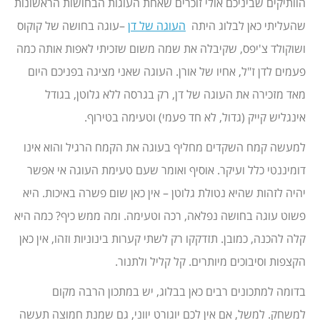
הוותיקים שביניכם אולי זוכרים שאחת העוגות הבחושות הראשונות
שהעליתי כאן לבלוג היתה
העוגה של דן
–עוגה בחושה של קוקוס
ושוקולד צ'יפס, שקיבלה את שמה משום שזכיתי לאפות אותה כמה
פעמים לדן ז"ל, אחיו של אורן. העוגה שאני מציגה בפניכם היום
מאד מזכירה את העוגה של דן, רק בגרסה ללא גלוטן, בגודל
אינגליש קייק (גדול, לא חד פעמי) וטעימה בטירוף.
למעשה קמח השקדים מחליף בעוגה את הקמח הרגיל והוא אינו
דומיננטי כלל ועיקר. אוסיף ואומר שעם טעימת העוגה אי אפשר
יהיה לזהות שהיא נטולת גלוטן – אין כאן שום פשרה באיכות. היא
פשוט עוגה בחושה נפלאה, רכה וטעימה. ומה ממש כיף? כמה היא
קלה להכנה, כמובן. תזדקקו רק לשתי קערות בינוניות וזהו, אין כאן
הקצפות וסיבוכים מיותרים. קל קליל ולתנור.
בדומה למתכונים רבים כאן בבלוג, יש במתכון הרבה מקום
למשחק. למשל, אם אין לכם יוגורט יווני, גם שמנת חמוצה תעשה