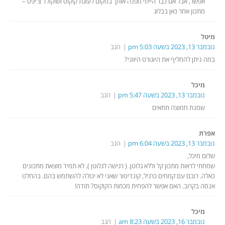
אפשר, אבל אם כבר הייתי מפנה אותך במקום לעוגת קוקוס ושוקולד צ'יפס –
מתכון אחר כאן בבלוג
מיטל
נובמבר 13, 2023 בשעה 5:03 pm
הגב
במה ניתן להחליף את היוגורט היווני?
מיכל
נובמבר 13, 2023 בשעה 5:47 pm
הגב
שמנת חמוצה תתאים
אפרת
נובמבר 13, 2023 בשעה 6:04 pm
הגב
שלום מיכל,
שמחתי לראות מתכון קל וללא גלוטן. ( רגישה לגלוטן ). לא תמיד מוצאת מתכונים
כאלה. רובם עם קמחים כרגיל, קונדיטור שאני לא יכולה להשתמש בהם. בהחלט
אנסה בקרוב. האם אפשר להפחית מכמות הקוקוס? תודה!
מיכל
נובמבר 16, 2023 בשעה 8:23 am
הגב