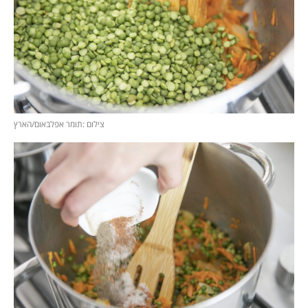
צילום :תומר אפלבאום/הארץ