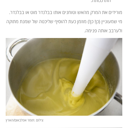
התרככותה.
מורידים את המרק מהאש וטוחנים אותו בבלנדר מוט או בבלנדר.
מי שמעוניין (כן! כן!) מוזמן כעת להוסיף שליכטה של שמנת מתוקה
ולערבב אותה פנימה.
צילום :תומר אפלבאום/הארץ