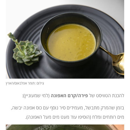
צילום :תומר אפלבאום/הארץ
להכנת הטוויסט של
פירה/קרם האפונה
(למי שמעוניין):
בזמן שהמרק מתבשל, מעמידים סיר נוסף עם כוס אפונה יבשה,
מים רותחים ומלח (הוסיפו עוד מעט מים מעל האפונה).