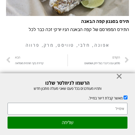
תירס בסגנון קפה הבאנה
התירס המפורסם של קפה הבאנה הניו יורקי זכה כבר לכל
אפונה
,
חלבי
,
טוויסט
,
מרק
,
פרווה
הקודם
הבא
סלמון עם ג'ינג'ר בצל ירוק ושומשום
קדירת בקר חורפית מופלאה
הרשמו לניוזלטר שלנו
ותהיו מעודכנים בכל פעם שאני מעלה מתכון חדש
מאשר קבלת דיוור במייל.
אהבתם את המתכון? שתפו עם חברים
גלילה
שליחה
השארת תגובה
לראש