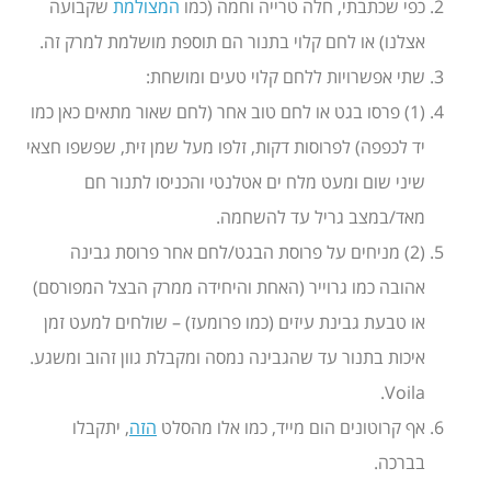
כפי שכתבתי, חלה טרייה וחמה (כמו
המצולמת
שקבועה
אצלנו) או לחם קלוי בתנור הם תוספת מושלמת למרק זה.
שתי אפשרויות ללחם קלוי טעים ומושחת:
(1) פרסו בגט או לחם טוב אחר (לחם שאור מתאים כאן כמו
יד לכפפה) לפרוסות דקות, זלפו מעל שמן זית, שפשפו חצאי
שיני שום ומעט מלח ים אטלנטי והכניסו לתנור חם
מאד/במצב גריל עד להשחמה.
(2) מניחים על פרוסת הבגט/לחם אחר פרוסת גבינה
אהובה כמו גרוייר (האחת והיחידה ממרק הבצל המפורסם)
או טבעת גבינת עיזים (כמו פרומעז) – שולחים למעט זמן
איכות בתנור עד שהגבינה נמסה ומקבלת גוון זהוב ומשגע.
Voila.
אף קרוטונים הום מייד, כמו אלו מהסלט
הזה
, יתקבלו
בברכה.