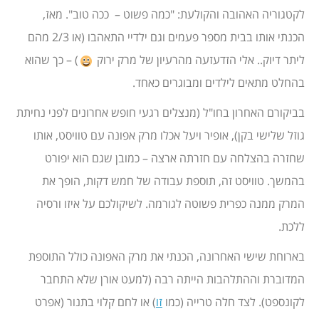
לקטגוריה האהובה והקולעת: "כמה פשוט – ככה טוב". מאז,
הכנתי אותו בבית מספר פעמים וגם ילדיי התאהבו (או 2/3 מהם
ליתר דיוק.. אלי הזדעזעה מהרעיון של מרק ירוק
) – כך שהוא
בהחלט מתאים לילדים ומבוגרים כאחד.
בביקורם האחרון בחו"ל (מנצלים רגעי חופש אחרונים לפני נחיתת
גוזל שלישי בקן), אופיר ויעל אכלו מרק אפונה עם טוויסט, אותו
שחזרה בהצלחה עם חזרתה ארצה – כמובן שגם הוא יפורט
בהמשך. טוויסט זה, תוספת עבודה של חמש דקות, הופך את
המרק ממנה כפרית פשוטה לגורמה. לשיקולכם על איזו ורסיה
ללכת.
בארוחת שישי האחרונה, הכנתי את מרק האפונה כולל התוספת
המדוברת וההתלהבות הייתה רבה (למעט אורן שלא התחבר
לקונספט). לצד חלה טרייה (כמו
זו
) או לחם קלוי בתנור (אפרט