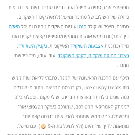
מפצפוצי אורז, טחינה, מייפל ועוד דברים טובים. היות ואני גרופית
גדולה של השילוב של טחינה ומייפל (לראיה קינוח השקדים,
טחינה, מייפל ושוקולד
הזה
ועוגיות השקדים טחינה ומייפל
האלה
,
בין היתר) וגם ממש אוהבת ממתקים/חטיפים קפואים/קרים הום
מייד (כדוגמת
אצבעות השוקולד
האייקוניות,
נקניק השוקולד
,
פאדג' המוקה ושקדים
,
דקיקי השוקולד
ועוד ועוד), מיד ביקשתי
מתכון.
תיכף עם ההכנה הראשונה של המנה, כתבתי לליאת שזה ממש
כמו rice crispy treats, רק בגרסה הבריאה. בתור מי שגדלה
כמה שנים בילדותה בארצות הברית, יש לי מקום נוסטלגי בלב
לממתק האמריקאי המפורסם, שמורכב בעיקר מפצפוצי אורז
ומרשמלו. כך שממש שמחתי להכין אותו בגרסה קצת יותר
מותאמת לחיך שלי היום (ולא למיכל בת ה-9
), עם מייפל,