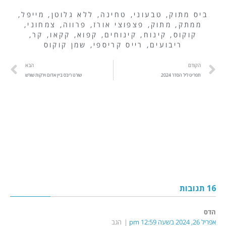
ביס מתוק
,
טבעוני
,
טחינה
,
ללא גלוטן
,
מייפל
,
ממתק
,
מתוק
,
פצפוצי אורז
,
פרווה
,
צמחוני
,
קוקוס
,
קינוח
,
קינוחים
,
קפוא
,
קקאו
,
קר
,
ריבועים
,
רייס קריספי
,
שמן קוקוס
הקודם
הבא
תפריט ליל הסדר 2024
שורט ריבס ביין אדום וירקות שורש
16 תגובות
הדס
אפריל 26, 2024 בשעה 12:59 pm
הגב