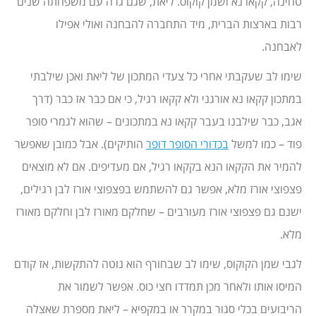
טחינה, קקאו נא ושמן קוקוס. ליאת, שגם גרה עם משפחתה שנים
רבות בארצות הברית, מיד התחברה להבחנה ואולי אפילו
לאבחנה.
שימו לב שעקבתי אחרי כל צעדי המתכון של ליאת ואכן שילבתי
במתכון קקאו נא אורגני ולא קקאו רגיל, כי אם כבר אז כבר (דרך
אגב, כבר שילבנו בעבר קקאו נא במתכונים – שהוא לגמרי סופר
פוד – כמו למשל
בכדורי הסופר דופר
הותיקים). אבל כמובן שאפשר
להמיר את הקקאו הנא בקקאו רגיל, אם מעדיפים. אם לא מוצאים
פצפוצי אורז מלא, אפשר גם להשתמש בפצפוצי אורז לבן רגילים,
ישנם גם פצפוצי אורז מעורבים – שחלקם מאורז לבן וחלקם מאורז
מלא.
לגבי שמן הקוקוס, שימו לב שבחורף הוא נוטה להתקשות, אז קודם
המיסו אותו ולאחר מכן תמדדו חצי כוס. אפשר לשמור את
הריבועים בכלי סגור במקרר או במקפיא – ליאת מספרת שאצלה