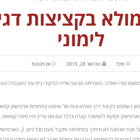
ולא בקציצות דגי
לימוני
מיכל
פברואר 28, 2019
אין תגובות
וצא סורי-חאלבי, כשהייתה מגיעה אליה לביקורי בית עוד כשעבדה כעו
 כאן נשתמש בקיצור דרך מופלא ונוח של שימוש בתחתיות ארטישוק קפואו
ארטישוק זקוקות להפשרה קצרה בלבד וגם אם עדיין יהיו טיפה קפואות, יע
לה הזדמנות להשתמש בעגבניות בשלות שכבר לא ראויות לסלט (כמה דור ש