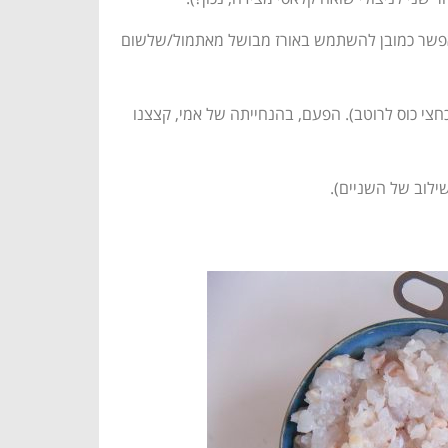
י. אפשר כמובן להשתמש באורז מבושל מאתמול/שלשום
 לתערובת הדגים ולרוטב (1 כף גדושה לתערובת הדגים ועוד כחצי כוס לרוטב). הפעם, בהנחייתה של אמי, קצצנו
שילוב של השניים).