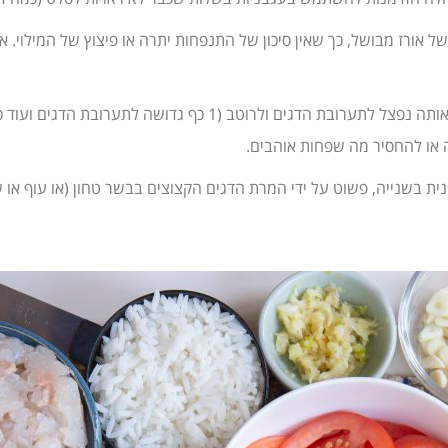
של אורז מבושל, כך שאין סיכון של התנפחות יתרה או פיצוץ של המילו
בנוסף, שימו לב שנקצוץ מראש כ-2/3 כוס תערובת עשבי תיבול ואותה נפצל
 או להחסיר מה שפחות אוהבים.
נית בשנייה, פשוט על ידי המרת הדגים הקצוצים בבשר טחון (או עוף או 