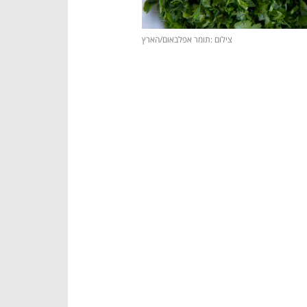
צילום :תומר אפלבאום/הארץ