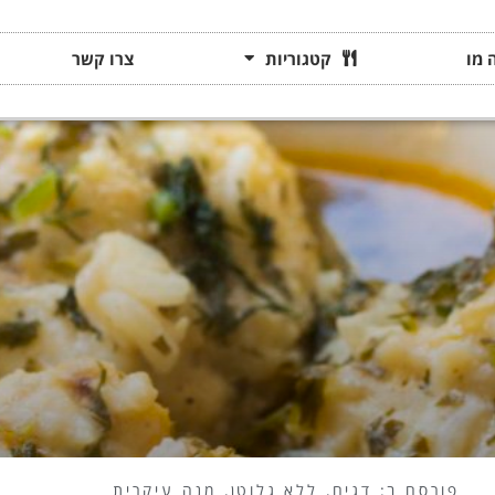
 מו
קטגוריות
צרו קשר
פורסם ב:
דגים
,
ללא גלוטן
,
מנה עיקרית