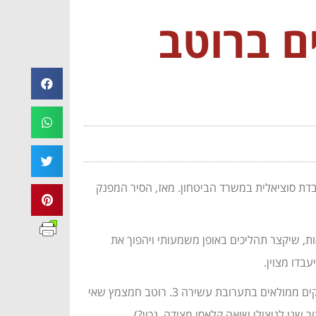
ם ברוטב
בדת סוציאלית במשרד הביטחון. מאז, הסיר המפנק
ת, שיקצר תהליכים באופן משמעותי ויהפוך את
בדו מצוין.
כמו כל דבר טוב, המתכון מחולק לשלושה חלקים: 1. ריפוד הסיר על מנת שהמנה לא תיחרך בתחתיתה ותקבל טעם מכל כיוון. 2. הארטישוקים ממולאים בתערובת עשירה 3. רוטב חמצמץ שאי
ני לניצולי שואה קלאסי מצידה, נכון?).