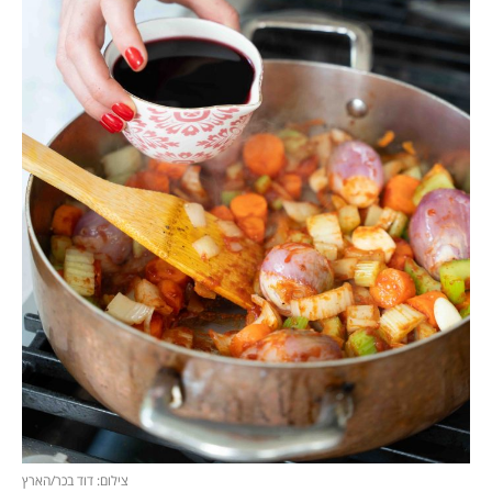
צילום: דוד בכר/הארץ