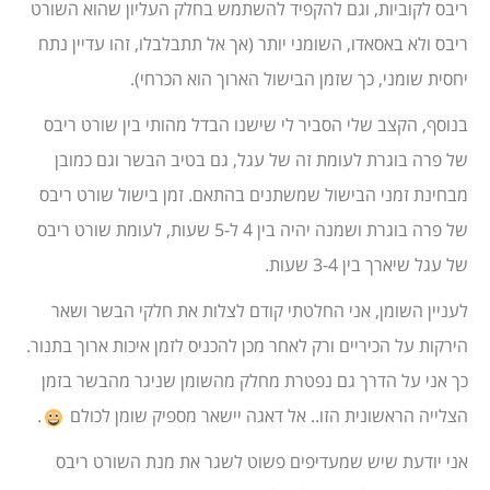
ריבס לקוביות, וגם להקפיד להשתמש בחלק העליון שהוא השורט
ריבס ולא באסאדו, השומני יותר (אך אל תתבלבלו, זהו עדיין נתח
יחסית שומני, כך שזמן הבישול הארוך הוא הכרחי).
בנוסף, הקצב שלי הסביר לי שישנו הבדל מהותי בין שורט ריבס
של פרה בוגרת לעומת זה של עגל, גם בטיב הבשר וגם כמובן
מבחינת זמני הבישול שמשתנים בהתאם. זמן בישול שורט ריבס
של פרה בוגרת ושמנה יהיה בין 4 ל-5 שעות, לעומת שורט ריבס
של עגל שיארך בין 3-4 שעות.
לעניין השומן, אני החלטתי קודם לצלות את חלקי הבשר ושאר
הירקות על הכיריים ורק לאחר מכן להכניס לזמן איכות ארוך בתנור.
כך אני על הדרך גם נפטרת מחלק מהשומן שניגר מהבשר בזמן
הצלייה הראשונית הזו.. אל דאגה יישאר מספיק שומן לכולם
.
אני יודעת שיש שמעדיפים פשוט לשגר את מנת השורט ריבס