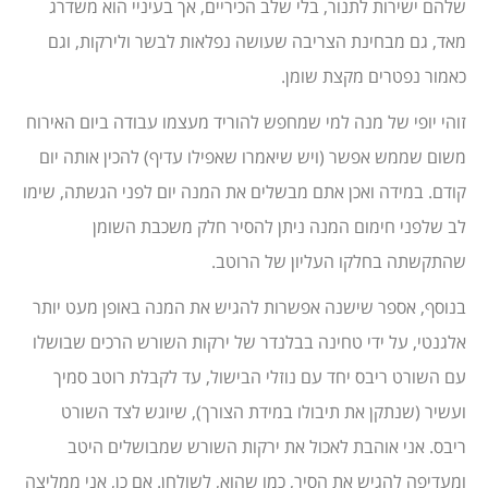
שלהם ישירות לתנור, בלי שלב הכיריים, אך בעיניי הוא משדרג
מאד, גם מבחינת הצריבה שעושה נפלאות לבשר ולירקות, וגם
כאמור נפטרים מקצת שומן.
זוהי יופי של מנה למי שמחפש להוריד מעצמו עבודה ביום האירוח
משום שממש אפשר (ויש שיאמרו שאפילו עדיף) להכין אותה יום
קודם. במידה ואכן אתם מבשלים את המנה יום לפני הגשתה, שימו
לב שלפני חימום המנה ניתן להסיר חלק משכבת השומן
שהתקשתה בחלקו העליון של הרוטב.
בנוסף, אספר שישנה אפשרות להגיש את המנה באופן מעט יותר
אלגנטי, על ידי טחינה בבלנדר של ירקות השורש הרכים שבושלו
עם השורט ריבס יחד עם נוזלי הבישול, עד לקבלת רוטב סמיך
ועשיר (שנתקן את תיבולו במידת הצורך), שיוגש לצד השורט
ריבס. אני אוהבת לאכול את ירקות השורש שמבושלים היטב
ומעדיפה להגיש את הסיר, כמו שהוא, לשולחן. אם כן, אני ממליצה