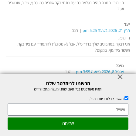
היי מירי, המנה תהיה נפלאה גם עם נתחי בקר אחרים כמו כתף, שריר, אונטריב
ועוד.
יעל
מרץ 21, 2026 בשעה 5:25 pm
הגב
הי מיכל,
אני דבקה במתכונים שלך בדרך כלל, אבל לא מסוגלת להתמודד עם ציר בקר.
אפשר ציר עוף, במקום?
מיכל
אפריל 8, 2026 בשעה 3:55 pm
הגב
היי יעל, בטח!
הרשמו לניוזלטר שלנו
יכולה להמיר את ציר הבקר בציר עוף או ציר ירקות וגם מים יעבדו אם אין ברירה.
ותהיו מעודכנים בכל פעם שאני מעלה מתכון חדש
מאשר קבלת דיוור במייל.
השארת תגובה
אהבתם את המתכון? שתפו עם חברים
גלילה
שליחה
לראש