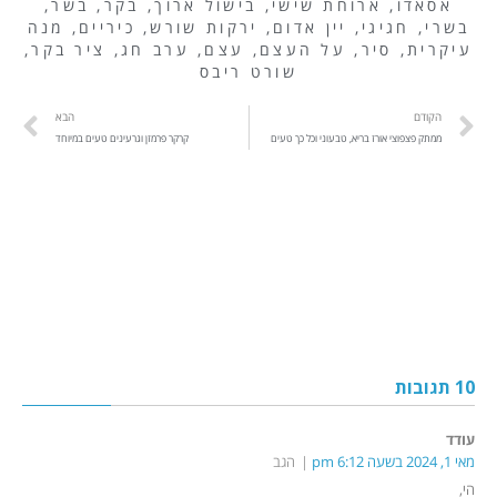
אסאדו
,
ארוחת שישי
,
בישול ארוך
,
בקר
,
בשר
,
בשרי
,
חגיגי
,
יין אדום
,
ירקות שורש
,
כיריים
,
מנה
עיקרית
,
סיר
,
על העצם
,
עצם
,
ערב חג
,
ציר בקר
,
שורט ריבס
הקודם
הבא
ממתק פצפוצי אורז בריא, טבעוני וכל כך טעים
קרקר פרמזן וגרעינים טעים במיוחד
10 תגובות
עודד
מאי 1, 2024 בשעה 6:12 pm
הגב
הי,