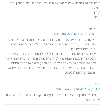
תודה רבה על המתכון. אודה לך מאד אם תוכלי לציין לכמה סועדים המתכון (הזה
ובכלל).
תודה.
עודד
מיכל
מאי 2, 2024 בשעה 9:29 am
הגב
היי עודד, הסיבה שאני לא כותבת עבור כמה סועדים המתכון היא – כי זה מאד
תלוי.. האם יש עוד מנות עיקריות על השולחן? גם דג? גם עוף? כמה הסועד
רעב? האם ילדים? וכו'..
אפשר לראות את כמות הנתחים שבסיר לפי שלל התמונות. בכל נתח של שורט
ריבס אין המון בשר משום שצריך לקחת בחשבון גם העצמות… כך שאפשר להגיד
שזה ל-8 סועדים אם כל אחד יאכל רק נתח אחד (ויש עוד שלל מנות אחרות
בארוחה) או גם ל-4 סועדים במידה וכל אחד אוכל שניים.. זה מאד אינדיווידואלי
ומשתנה בהתאם לנסיבות.
רחל
מאי 10, 2024 בשעה 7:29 am
הגב
אני מחפשת מתכון עם הכי פחות מצרכים וכיף פחות קלוריות. לדיאטה ושיהיה טעים
יש דבר כזה?