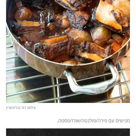
צילום: דוד בכר/הארץ
מגישים עם פירה/פולנטה/אורז/פסטה.