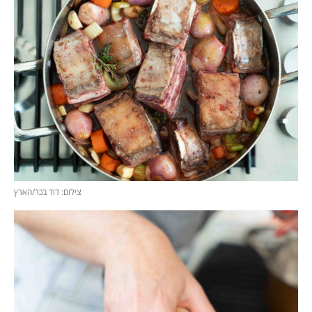
צילום: דוד בכר/הארץ