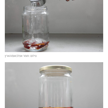
צילום :תומר אפלבאום/הארץ