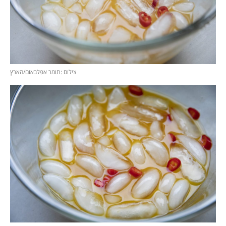
צילום :תומר אפלבאום/הארץ