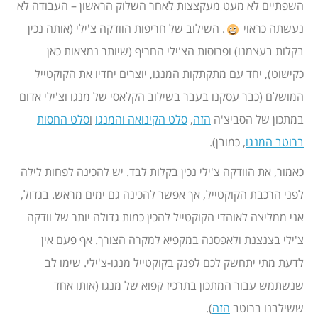
השפתיים לא מעט מעקצצות לאחר השלוק הראשון – העבודה לא
נעשתה כראוי
. השילוב של חריפות הוודקה צ'ילי (אותה נכין
בקלות בעצמנו) ופרוסות הצ'ילי החריף (שיותר נמצאות כאן
כקישוט), יחד עם מתקתקות המנגו, יוצרים יחדיו את הקוקטייל
המושלם (כבר עסקנו בעבר בשילוב הקלאסי של מנגו וצ'ילי אדום
במתכון של הסביצ'ה
הזה
,
סלט הקינואה והמנגו
ו
סלט החסות
ברוטב המנגו
, כמובן).
כאמור, את הוודקה צ'ילי נכין בקלות לבד. יש להכינה לפחות לילה
לפני הרכבת הקוקטייל, אך אפשר להכינה גם ימים מראש. בגדול,
אני ממליצה לאוהדי הקוקטייל להכין כמות גדולה יותר של וודקה
צ'ילי בצנצנת ולאפסנה במקפיא למקרה הצורך. אף פעם אין
לדעת מתי יתחשק לכם לפנק בקוקטייל מנגו-צ'ילי. שימו לב
שנשתמש עבור המתכון בתרכיז קפוא של מנגו (אותו אחד
ששילבנו ברוטב
הזה
).