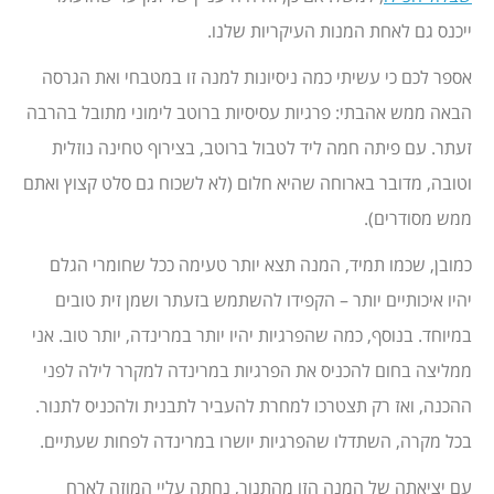
ייכנס גם לאחת המנות העיקריות שלנו.
אספר לכם כי עשיתי כמה ניסיונות למנה זו במטבחי ואת הגרסה
הבאה ממש אהבתי: פרגיות עסיסיות ברוטב לימוני מתובל בהרבה
זעתר. עם פיתה חמה ליד לטבול ברוטב, בצירוף טחינה נוזלית
וטובה, מדובר בארוחה שהיא חלום (לא לשכוח גם סלט קצוץ ואתם
ממש מסודרים).
כמובן, שכמו תמיד, המנה תצא יותר טעימה ככל שחומרי הגלם
יהיו איכותיים יותר – הקפידו להשתמש בזעתר ושמן זית טובים
במיוחד. בנוסף, כמה שהפרגיות יהיו יותר במרינדה, יותר טוב. אני
ממליצה בחום להכניס את הפרגיות במרינדה למקרר לילה לפני
ההכנה, ואז רק תצטרכו למחרת להעביר לתבנית ולהכניס לתנור.
בכל מקרה, השתדלו שהפרגיות יושרו במרינדה לפחות שעתיים.
עם יציאתה של המנה הזו מהתנור, נחתה עליי המוזה לארח