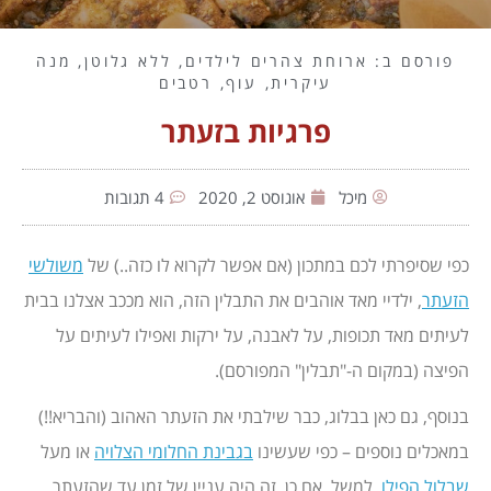
פורסם ב:
ארוחת צהרים לילדים
,
ללא גלוטן
,
מנה
עיקרית
,
עוף
,
רטבים
פרגיות בזעתר
מיכל
אוגוסט 2, 2020
4 תגובות
כפי שסיפרתי לכם במתכון (אם אפשר לקרוא לו כזה..) של
משולשי
הזעתר
, ילדיי מאד אוהבים את התבלין הזה, הוא מככב אצלנו בבית
לעיתים מאד תכופות, על לאבנה, על ירקות ואפילו לעיתים על
הפיצה (במקום ה-"תבלין" המפורסם).
בנוסף, גם כאן בבלוג, כבר שילבתי את הזעתר האהוב (והבריא!!)
במאכלים נוספים – כפי שעשינו
בגבינת החלומי הצלויה
או מעל
שבלול הפילו
,
למשל. אם כן, זה היה עניין של זמן עד שהזעתר