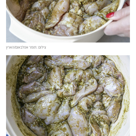
צילום :תומר אפלבאום/הארץ