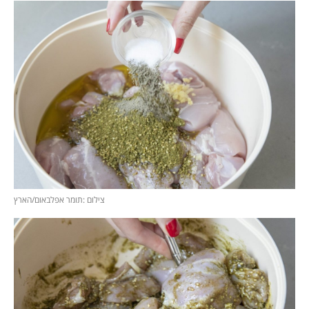
צילום :תומר אפלבאום/הארץ