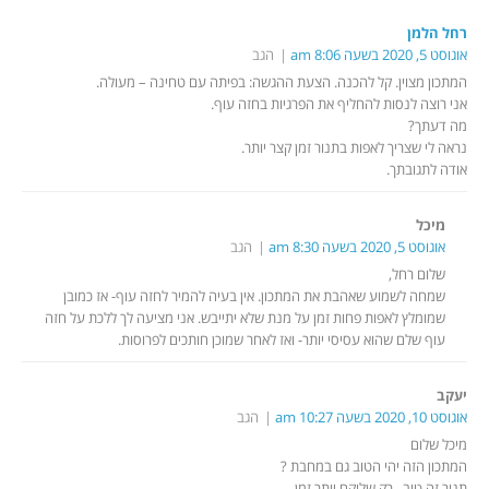
רחל הלמן
אוגוסט 5, 2020 בשעה 8:06 am
הגב
המתכון מצוין. קל להכנה. הצעת ההגשה: בפיתה עם טחינה – מעולה.
אני רוצה לנסות להחליף את הפרגיות בחזה עוף.
מה דעתך?
נראה לי שצריך לאפות בתנור זמן קצר יותר.
אודה לתגובתך.
מיכל
אוגוסט 5, 2020 בשעה 8:30 am
הגב
שלום רחל,
שמחה לשמוע שאהבת את המתכון. אין בעיה להמיר לחזה עוף- אז כמובן
שמומלץ לאפות פחות זמן על מנת שלא יתייבש. אני מציעה לך ללכת על חזה
עוף שלם שהוא עסיסי יותר- ואז לאחר שמוכן חותכים לפרוסות.
יעקב
אוגוסט 10, 2020 בשעה 10:27 am
הגב
מיכל שלום
המתכון הזה יהי הטוב גם במחבת ?
תנור זה טוב , רק שלוקח יותר זמן