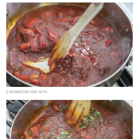
צילום :תומר אפלבאום/הארץ