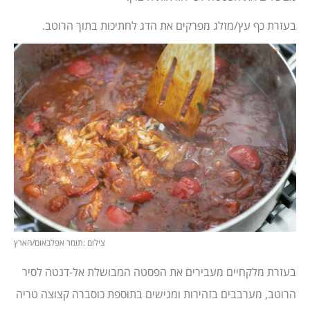
בעזרת כף עץ/מזלג מפרקים את הדג לחתיכות בתוך הרוטב.
צילום :תומר אפלבאום/הארץ
בעזרת מלקחיים מעבירים את הפסטה המבושלת אל-דנטה לסיר
הרוטב, מערבבים בזהירות ומגישים בתוספת כוסברה קצוצה טריה