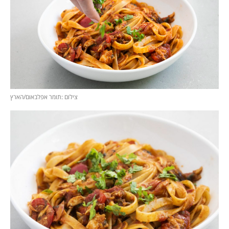
צילום :תומר אפלבאום/הארץ