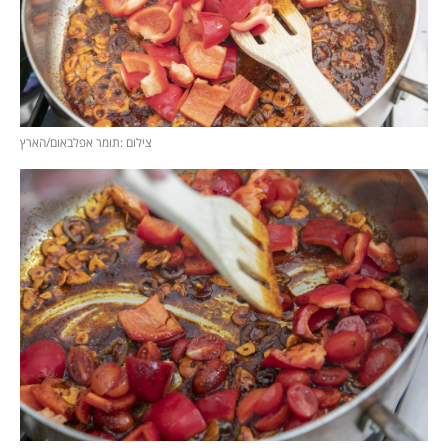
צילום :תומר אפלבאום/הארץ