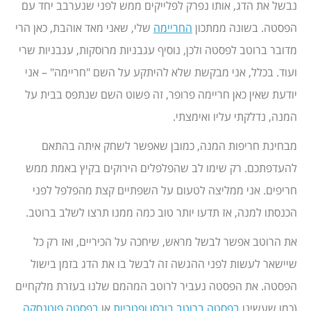
נבשל את הדג, אותו נפרק לפלייקים ממש לפני שנערבב יחד עם
הפסטה. בשונה ממתכון
החריימה
שלי, שאני מאד אוהבת, כאן הרי
מדובר ברוטב לפסטה ולכן, נוסיף עגבניות מרוסקות, עגבניות שרי
ועוד. בכלל, אני מבקשת שלא להיתקע על השם "חריימה" – אני
יודעת שאין כאן חריימה פרופר, זה פשוט השם שנתפס בבית על
המנה, נדלקתי עליו ואימצתי.
מבחינת חריפות המנה, כמובן שאפשר לשחק איתה בהתאם
להעדפתכם. רק שימו לב שהפלפלים הירוקים בקיץ באמת ממש
חריפים. אני ממליצה לטעום על השפתיים קצת מהפלפל לפני
הכנסתו למנה, אז תדעו יותר טוב כמה ממנו תרצו לשלב ברוטב.
את הרוטב אפשר לבשל מראש, שיחכה על הכיריים, ואז רק כל
שיישאר לעשות לפני ההגשה זה לבשל בו את הדג בזמן בישול
הפסטה. את הפסטה נעביר לרוטב המהמם שלנו בעזרת מלקחיים
(כמו שעשינו
בפסטה ברוטב בורסן ופטריות
או
בפסטה פוטנסקה
,