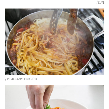
מעל.
צילום :תומר אפלבאום/הארץ