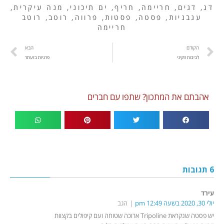
דג
,
דגים
,
חריימה
,
חריף
,
ים תיכוני
,
מנה עיקרית
,
עגבניות
,
פסטה
,
פסטות
,
פרווה
,
רוטב
,
רוטב
חריימה
הקודם
הבא
לביבות זוקיני
פרגיות בזעתר
אהבתם את המתכון? שתפו עם חברים
6 תגובות
עירד
יולי 30, 2020 בשעה 12:49 pm
הגב
יש פסטה שנקראת Tripoline ארוכה שטוחה ועם קיפולים בקצוות