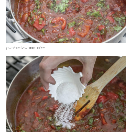
צילום :תומר אפלבאום/הארץ