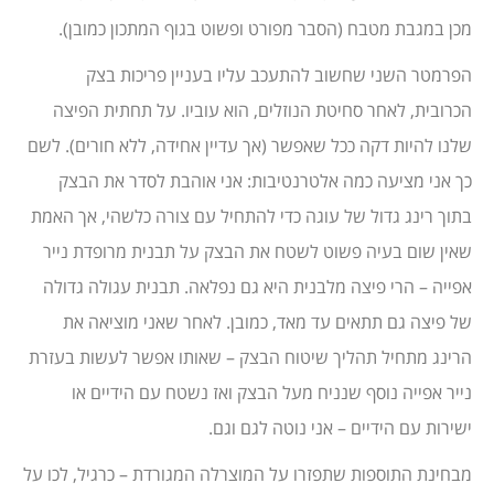
מכן במגבת מטבח (הסבר מפורט ופשוט בגוף המתכון כמובן).
הפרמטר השני שחשוב להתעכב עליו בעניין פריכות בצק
הכרובית, לאחר סחיטת הנוזלים, הוא עוביו. על תחתית הפיצה
שלנו להיות דקה ככל שאפשר (אך עדיין אחידה, ללא חורים). לשם
כך אני מציעה כמה אלטרנטיבות: אני אוהבת לסדר את הבצק
בתוך רינג גדול של עוגה כדי להתחיל עם צורה כלשהי, אך האמת
שאין שום בעיה פשוט לשטח את הבצק על תבנית מרופדת נייר
אפייה – הרי פיצה מלבנית היא גם נפלאה. תבנית עגולה גדולה
של פיצה גם תתאים עד מאד, כמובן. לאחר שאני מוציאה את
הרינג מתחיל תהליך שיטוח הבצק – שאותו אפשר לעשות בעזרת
נייר אפייה נוסף שנניח מעל הבצק ואז נשטח עם הידיים או
ישירות עם הידיים – אני נוטה לגם וגם.
מבחינת התוספות שתפזרו על המוצרלה המגורדת – כרגיל, לכו על