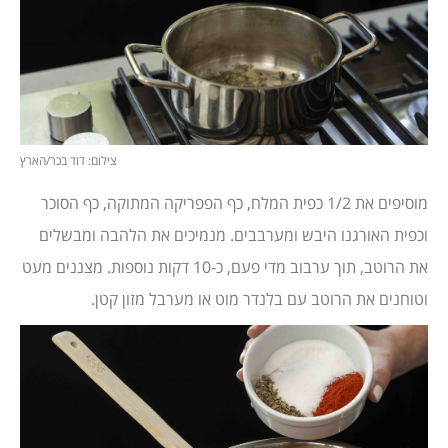
צילום: דוד בכר/הארץ
מוסיפים את 1/2 כפית המלח, כף הפפריקה המתוקה, כף הסוכר
וכפית האורגנו היבש ומערבבים. מנמיכים את הלהבה ומבשלים
את הרוטב, תוך ערבוב מדי פעם, כ-10 דקות נוספות. מצננים מעט
וטוחנים את הרוטב עם בלנדר מוט או מערבל מזון קטן.