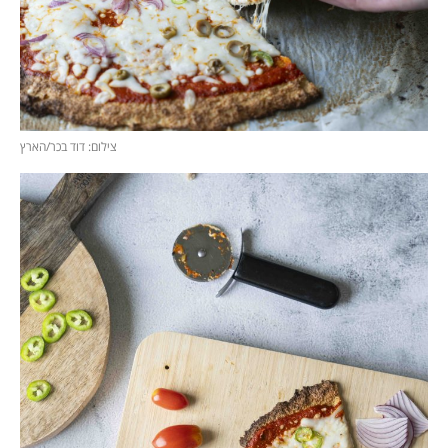
צילום: דוד בכר/הארץ