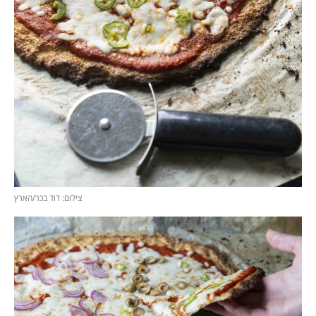
צילום: דוד בכר/הארץ