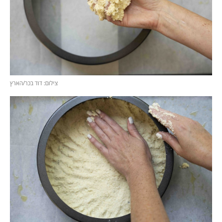
צילום: דוד בכר/הארץ