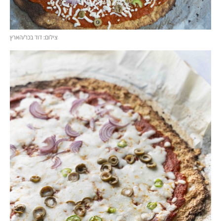
צילום: דוד בכר/הארץ