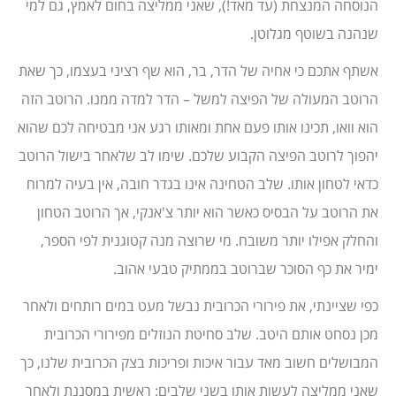
הנוסחה המנצחת (עד מאד!), שאני ממליצה בחום לאמץ, גם למי
שנהנה בשוטף מגלוטן.
אשתף אתכם כי אחיה של הדר, בר, הוא שף רציני בעצמו, כך שאת
הרוטב המעולה של הפיצה למשל – הדר למדה ממנו. הרוטב הזה
הוא וואו, תכינו אותו פעם אחת ומאותו רגע אני מבטיחה לכם שהוא
יהפוך לרוטב הפיצה הקבוע שלכם. שימו לב שלאחר בישול הרוטב
כדאי לטחון אותו. שלב הטחינה אינו בגדר חובה, אין בעיה למרוח
את הרוטב על הבסיס כאשר הוא יותר צ'אנקי, אך הרוטב הטחון
והחלק אפילו יותר משובח. מי שרוצה מנה קטוגנית לפי הספר,
ימיר את כף הסוכר שברוטב בממתיק טבעי אהוב.
כפי שציינתי, את פירורי הכרובית נבשל מעט במים רותחים ולאחר
מכן נסחט אותם היטב. שלב סחיטת הנוזלים מפירורי הכרובית
המבושלים חשוב מאד עבור איכות ופריכות בצק הכרובית שלנו, כך
שאני ממליצה לעשות אותו בשני שלבים: ראשית במסננת ולאחר