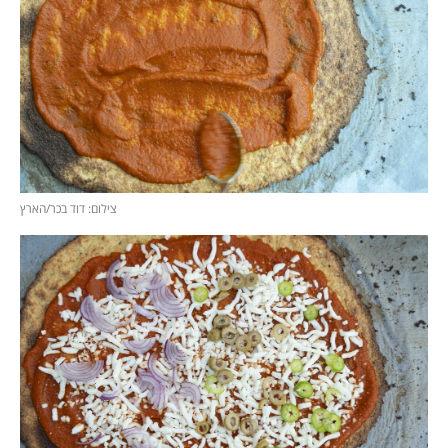
צילום: דוד בכר/הארץ