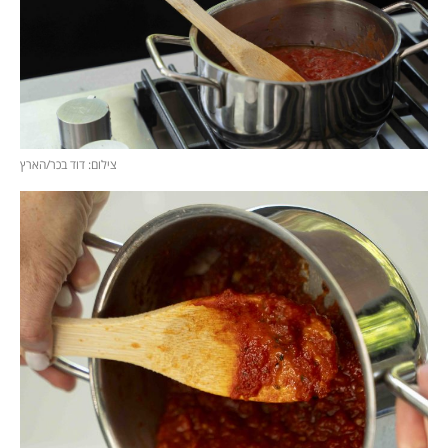
צילום: דוד בכר/הארץ