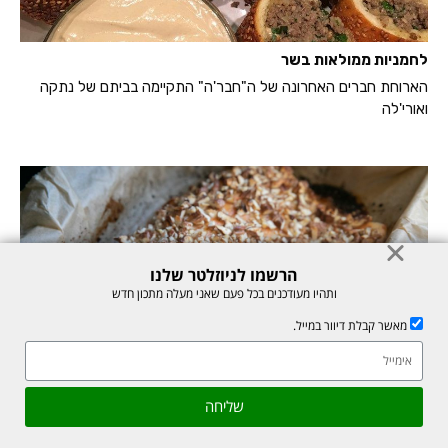
לחמניות ממולאות בשר
הארוחת חברים האחרונה של ה"חבר'ה" התקיימה בביתם של נתקה
ואורי'לה
הרשמו לניוזלטר שלנו
ותהיו מעודכנים בכל פעם שאני מעלה מתכון חדש
מאשר קבלת דיוור במייל.
אהבתם את המתכון? שתפו עם חברים
גלילה
סלמון במייפל, חרדל ופקאן
שליחה
שקית ענקית של פקאנים שהתגלגלה למטבחי (איזה פינוק!! תודה
לראש
לאמא