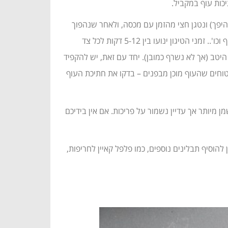
ההיפך) ונטגן חצי מהזמן עם מכסה, ולאחר שנהפוך
את העוף נמשיך לטגן ללא מכסה. מה שכן, קשה לי לנקוב בדיוק בזמני טיגון – אלו ישתנו בהתאם לגודל הסיר, טמפרטורת השמן, גודל העוף וכו'.. זמני הטיגון ינועו בין 5-12 דקות לכל צד
עוף לפני שמשחים היטב (אך לא נשרף כמובן). יחד עם זאת, יש להקפיד
טוחים שהעוף מוכן מבפנים – בדקו את חתיכת העוף
מיותר אך עדיין נשמור על פריכות. אם אין בידיכם
להוסיף תבלינים נוספים, כמו פלפל קאיין לחריפות,