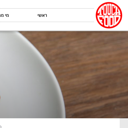
ראשי
מי מה
פ