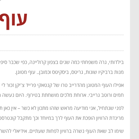
עוף מ
בילדותי, גרה משפחתי כמה שנים בצפון קרוליינה, כפי שכבר סיפ
מנות ברביקיו שונות, גריטס, ביסקיטס וכמובן.. עוף מטוגן.
אפילו העוף המטוגן מהדרייב טרו של קנטאקי פרייד צ'יקן זכור 
חמים ורוטב גרייבי. ארוחת מלכים מושחתת בטירוף. היום נעשה מע
מרינדת הרוויון הופכת את העוף לרך במיוחד וכך מתקבל קונטר
שימו לב שאת העוף נשרה ברוויון לפחות שעתיים. אידיאלי להשרות ערב לפני ההכנה (אפשר עד 24 שעו