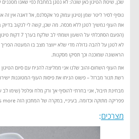
שכן, שיטת הטיגון כאן שונה: לא נטגן במחבת כפי שאנו מטגנים שניצלים, אלא
נוסיף לסיר ליטר שמן (טיגון עמוק פר אקסלנס, אל דאגה אין זה 
(הפעם הסתכלתי
לא לטגן על להבה גדולה מדי שלא ייווצר מצב בו המעטה הפריך 
הראשונה שמוכנה וכך תסיקו מסקנות.
את העוף השחום-זהוב שלנו אני ממליצה להניח עם סיום הטיגון על
רשת תנור מברזל – פשוט הניחו את פיסות העוף המטוגנות ישירו
מבחינת תיבול, אני בחרתי להוסיף אך ורק מלח ופלפל (שימו לב ש
פפריקה מתוקה וכדומה. בעיניי, במקרה של המתכון הזה less is more ובאמת שאין צורך בתיבול נוסף למלח ולפלפל.
מצרכים
: