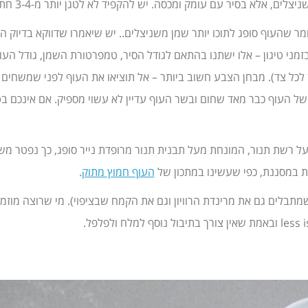
 בסיר עם עומק ומכסה. יש להקפיד לא לטגן יותר מ-3-4 חתיכות עוף במקביל.
אומר שהעוף סופג לתוכו יותר שמן משניצלים.. יש שיאמרו שדווקא בדיוק 
 על השעון ושמתי לב שלקח בערך 7 דקות טיגון לכל צד). מבחן הצבע חשוב ביותר – אל תוציאו את ה
של העוף כבר מאד שחום ובשר העוף עדיין לא עשוי מספיק. אם אינכם ב
 רשת תנור, המונחת מעל תבנית תנור מרופדת נייר סופג, כך נפטר משמן 
ת במסננת, כפי שעשינו במתכון של
העוף חמוץ מתוק
.
מתבלים גם את מרינדת הרוויון וגם את הקמח שבציפוי). מי שרוצה מוזמן 