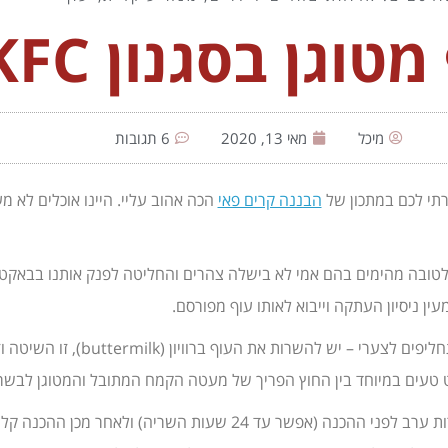
טוגן בסגנון KFC
מיכל
מאי 13, 2020
6 תגובות
רתי לכם במתכון של
הבננה קרים פאי
הכה אהוב עליי. היינו אוכלים לא מ
לי לטובה מהימים בהם אמי לא בישלה צהרים והחליטה לפנק אותנו בבאקט
ין ניסיון העתקה וייבוא לאותו עוף מפורסם.
לפני שנתחיל, אני מודיעה מראש שזהו מת
סט טעים במיוחד בין החוץ הפריך של מעטה הקמח המתובל והמטוגן לבשר
ת השריה) ולאחר מכן ההכנה קלילה ביותר – בדומה