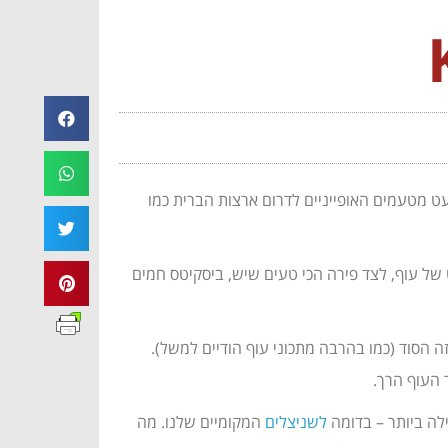
עט מטעמים האופייניים לדרום ארצות הברית כמו
 של עוף, לצד פירה הכי טעים שיש, ביסקיטס חמים
כון לא כשר – אין כאן תחליפים לצערי – יש להשרות את העוף ברוויון (buttermilk), זו השיטה וזה הסוד (כמו בהרבה מתכוני עוף הודיים למשל).
 העוף הרך.
לשניצלים
המקומיים שלנו. מה