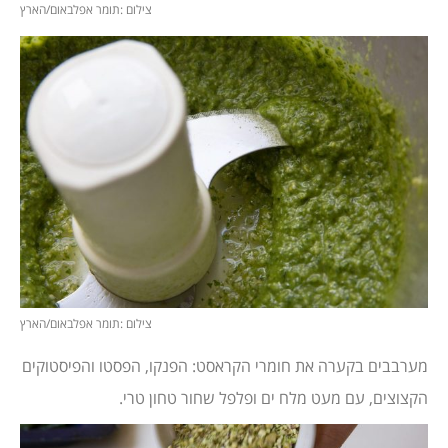
צילום :תומר אפלבאום/הארץ
צילום :תומר אפלבאום/הארץ
מערבבים בקערה את חומרי הקראסט: הפנקו, הפסטו והפיסטוקים
הקצוצים, עם מעט מלח ים ופלפל שחור טחון טרי.