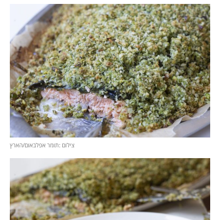
צילום :תומר אפלבאום/הארץ