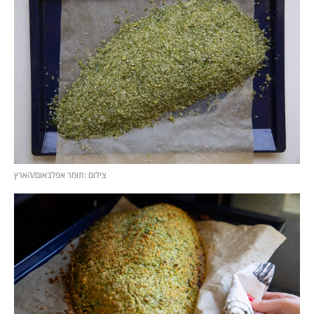
צילום :תומר אפלבאום/הארץ