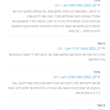
מיכל
יולי 26, 2022 בשעה 9:03 am
הגב
היי דניאל, השתמשתי פה בפילה סלמון שלם. מה שנפלא במתכון הזה הוא
שבגלל העטיפה היפה שהסלמון מקבל, קשה מאד לייבש אותו.
מבחינת ההכנה מראש הייתי מכינה עד שלב העיטוף בתרד מראש וגם את
הפסטו להכין מראש ואז נשאר רק לעטוף בתערובת הפסטו-פנקו-פיסטוקים
ולהכניס לתנור – קלי קלות.
דניאל
יולי 27, 2022 בשעה 11:51 pm
הגב
תודה רבה! ואיך את יודעת אם הסלומון מוכן? את יודעת לומר לי משקל בגרמים של
גודל הסלומון?
מיכל
יולי 28, 2022 בשעה 12:58 pm
הגב
אם את חייבת את יכולה להציץ עם סכין לראות אם הנתח עשוי לרצונך, אבל
בעיקרון חצי שעה לבטח תעשה את העבודה. נתח שלם של סלמון לרוב באיזור
1.7 ק"ג פחות או יותר.
דניאל