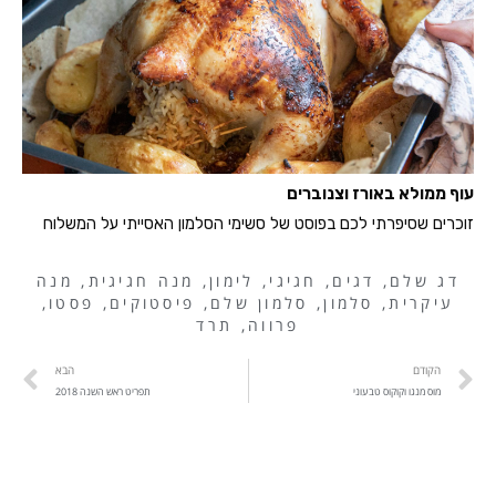
עוף ממולא באורז וצנוברים
זוכרים שסיפרתי לכם בפוסט של סשימי הסלמון האסייתי על המשלוח
דג שלם
,
דגים
,
חגיגי
,
לימון
,
מנה חגיגית
,
מנה
עיקרית
,
סלמון
,
סלמון שלם
,
פיסטוקים
,
פסטו
,
פרווה
,
תרד
הקודם
הבא
מוס מנגו וקוקוס טבעוני
תפריט ראש השנה 2018