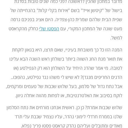
מדובר במתכון שהכין לראשונה לפני כמה שנים טובות בסדנת
בישול של "קיטשן אייד" בשם "אירוח בקלי קלות" בהנחייתה של
שפית הבית שלהם שמרית כהן-צפדיה. היום אציג בפניכם גרסה
מעט שונה של המתכון המקורי, עם
הפסטו שלי
כחלק מהקראסט
למשל.
המנה הזו כל כך משובחת בעיניי, שאם תרצו, היא בגאון לוקחת
את תואר מנת החג השווה ביותר בשולחן ראש השנה הבא עלינו
לטובה. מי אמר שהדג היחיד על השולחן הוא רק הגפילטע (או
הדגים החריפים מנגד)? לא שיש לי משהו נגד גפילטע, נהפוכו..
אבל נתח גדול של סלמון, בעל שלוש שכבות של טעמים ומרקמים,
לוקח בסיבוב את האלטרנטיבות, או לפחות מהווה אחלה גיוון.
שלוש שכבות אמרת? כן כן. ראשית אנחנו מורחים את נתח הסלמון
שלנו בממרח חרדלי לימוני נהדר, עליו נצמיד שכבת עלי תרד
מאודים ומתובלים ועליהם נהדק קראסט פסטו פריך נפלא.