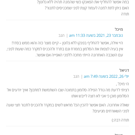
במה אפשר להחליף את הפאנקו כשי שהמנה תהיה ללא גלוטן?
האם ניתן לתת למנה לעמוד קצת לפני שמכניסים לתנור?
תודה
מיכל
נובמבר 23, 2021 בשעה 11:33 am
הגב
היי אילה, אפשר להחליף בפנקו ללא גלוטן – קיים מוצר כזה והוא ממש בסדר!
אין בעיה לצפות את הסלמון בממרח וגם בתרד ולהכניס למקרר כמה שעות לפני,
עם השכבה האחרונה הייתי מחכה ללפני האפייה אם אפשר.
דניאל
יולי 26, 2022 בשעה 7:49 am
הגב
הי מיכל ,
רציתי לדעת מה גודל הפילה סלומון בתמונה שבו השתמשת למתכון? ואיך יודעים אל
הסלומון מוכן כי אני לא רוצה לייבש אותו
שאלה אחרונה. האם אפשר להכין הכל מראש לשים במקרר ולהכניס לתנור חצי שעה
לפני השאורחים מגיעים?
תודה רבה:)