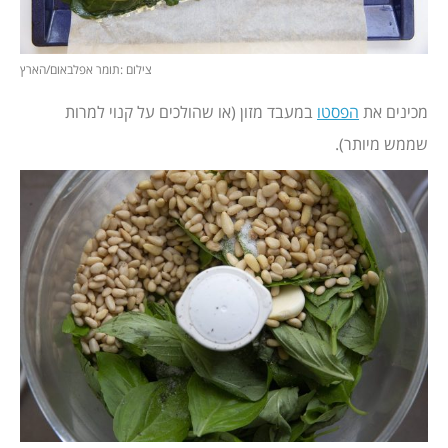
צילום :תומר אפלבאום/הארץ
מכינים את
הפסטו
במעבד מזון (או שהולכים על קנוי למרות
שממש מיותר).