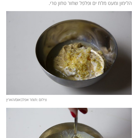
הלימון ומעט מלח ים ופלפל שחור טחון טרי.
צילום :תומר אפלבאום/הארץ