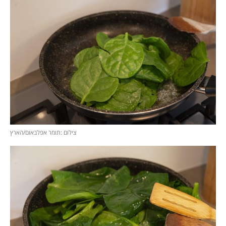
צילום :תומר אפלבאום/הארץ