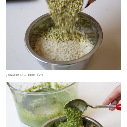
צילום :תומר אפלבאום/הארץ