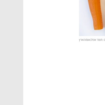
ם :תומר אפלבאום/הארץ