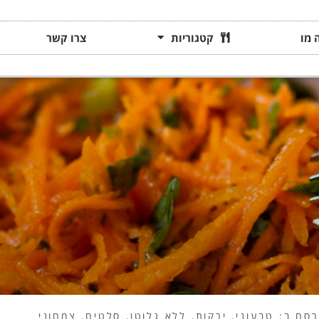
 מו
קטגוריות
צרו קשר
רסם ב:
טבעוני
,
ירקות
,
ללא גלוטן
,
סלטים
,
צמחוני