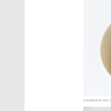
ם :תומר אפלבאום/הארץ