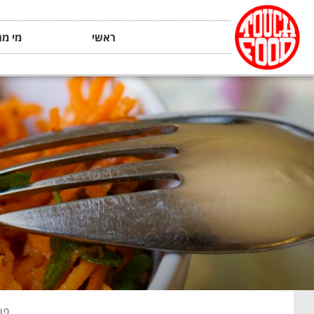
ראשי
מי מה
פו