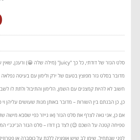
ס
סלט הגזר של דודתי, כל כך "Juicy" (מילה שלה 😀) ורענן, שאין שולחן שלא מקפיץ, או ארוחה שלא מקליל.
מדובר בסלט גזר מפוצץ בטעם של ירק ולימון עם בעיטה נפלאה ש
חשוב לא להיות קמצנים עם השמן, הלימון והתיבול ולתת לו לשב
כן, כן הבנתם בין השורות – מדובר באותן מנות שעושים עליהן וי 
אם כן, אני גאה לצרף את סלט הגזר (או גייזר כפי שסבא מישה של
טפיחה קטנה על השכם 😉) לצד בן דודו – סלט הגזר הג'ינג'י ה
לפני שנתחיל, שימו לב שיש אופציה ללכת על כוסברה או פטרוזי