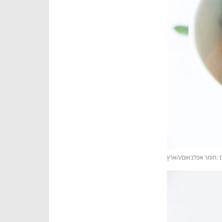
ם :תומר אפלבאום/הארץ