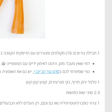
1 חבילת גזרים (כ-10) מקולפים ומגוררים עם הדיסקית הקטנה במעבד מזון
למי שאין מעבד מזון, היכונו לאימון ידיים עם הפומפייה 😀.
כפי שסיפרתי לכם ב
סלט גזר הג'ינג'י
, יש גם את האופציה 
1 פלפל ירוק חריף, נקי מגרעינים, קצוץ קטן קטן
2-3 שיני שום כתושות
1 צרור כוסברה/פטרוזיליה (או גם וגם), רק העלים ללא הגבעולים, קצוצים דק