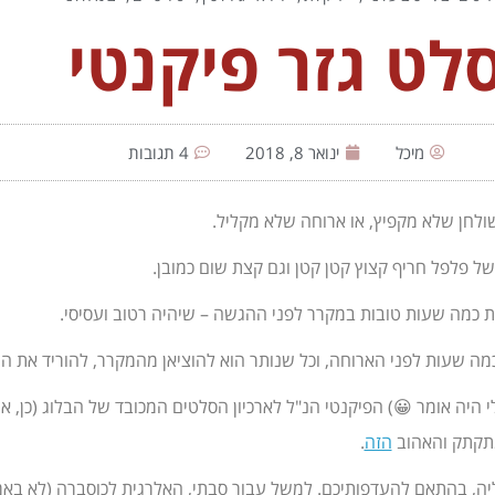
לט גזר פיקנטי
מיכל
ינואר 8, 2018
4 תגובות
ל פלפל חריף קצוץ קטן קטן וגם קצת שום כמובן.
ת כמה שעות טובות במקרר לפני ההגשה – שיהיה רטוב ועסיסי.
כמה שעות לפני הארוחה, וכל שנותר הוא להוציאן מהמקרר, להוריד את הניי
י היה אומר 😀) הפיקנטי הנ"ל לארכיון הסלטים המכובד של הבלוג (כן, א
מתקתק והאהוב
הזה
.
ליה, בהתאם להעדפותיכם. למשל עבור סבתי, האלרגית לכוסברה (לא באמת