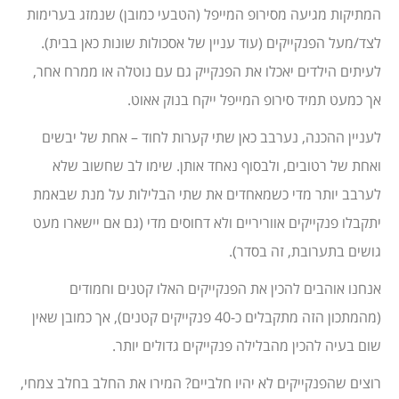
המתיקות מגיעה מסירופ המייפל (הטבעי כמובן) שנמזג בערימות
לצד/מעל הפנקייקים (עוד עניין של אסכולות שונות כאן בבית).
לעיתים הילדים יאכלו את הפנקייק גם עם נוטלה או ממרח אחר,
אך כמעט תמיד סירופ המייפל ייקח בנוק אאוט.
לעניין ההכנה, נערבב כאן שתי קערות לחוד – אחת של יבשים
ואחת של רטובים, ולבסוף נאחד אותן. שימו לב שחשוב שלא
לערבב יותר מדי כשמאחדים את שתי הבלילות על מנת שבאמת
יתקבלו פנקייקים אווריריים ולא דחוסים מדי (גם אם יישארו מעט
גושים בתערובת, זה בסדר).
אנחנו אוהבים להכין את הפנקייקים האלו קטנים וחמודים
(מהמתכון הזה מתקבלים כ-40 פנקייקים קטנים), אך כמובן שאין
שום בעיה להכין מהבלילה פנקייקים גדולים יותר.
רוצים שהפנקייקים לא יהיו חלביים? המירו את החלב בחלב צמחי,