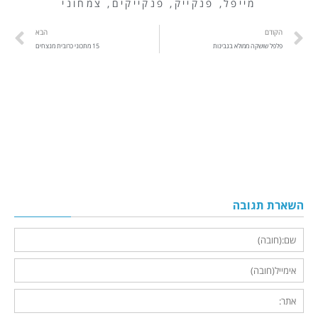
מייפל
,
פנקייק
,
פנקייקים
,
צמחוני
הקודם
הבא
פלפל שושקה ממולא בגבינות
15 מתכוני כרובית מנצחים
השארת תגובה