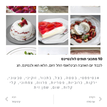
10 מתכוני תותים לולנטיינס
לכבוד יום האהבה הבינלאומי החל היום, הלוא הוא ולנטיינס, חג
אנטיפסטי
,
בטטה
,
בצל
,
בתנור
,
זוקיני
,
טבעוני
,
ירקות
,
כרוביות
,
פטריות
,
פרווה
,
צמחוני
,
קלי
קלות
,
שום
,
שמן זית
הקודם
הבא
עוף במלח
קרם קרמל