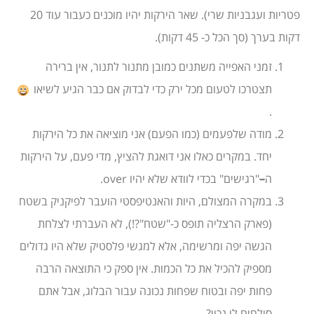
פטריות ועגבניות שרי). שאר הירקות יהיו מוכנים כעבור עוד 20
דקות בערך (סך הכל כ- 45 דקות).
זמני האפייה משתנים כמובן מתנור לתנור, אין ברירה
תצטרכו לטעום מכל ירק כדי לבדוק אם כבר הגיע לשיאו
.
מודה שלפעמים (כמו הפעם) אני מוציאה את כל הירקות
יחד. במקרים כאלו אני דואגת להציץ, מדי פעם, על הירקות
ה
–
"רגישים" בכדי לוודא שלא יהיו over.
במקרה המצולם, היות והאנטיפסטי הועבר לפיקניק בשטח
(פארק הרצליה תופס כ-"שטח"?!), לא העברתי לצלחת
הגשה יפה ומרשימה, אלא למגשי פלסטיק שלא היו גדולים
מספיק להכיל את כל הכמות. אין ספק כי התוצאה הרבה
פחות יפה ובטוח שפחות נכונה עבור הבלוג, אבל אתם
סולחים לי נכון?