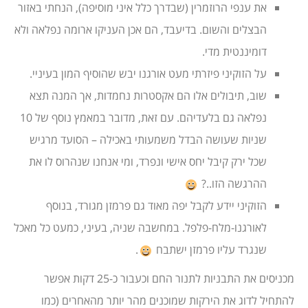
את ענפי הרוזמרין (שבדרך כלל איני מוסיפה), הנחתי באזור
הבצלים והשום. בדיעבד, הם אכן העניקו ארומה נפלאה ולא
דומיננטית מדי.
על הזוקיני פיזרתי מעט אורגנו יבש שהוסיף המון בעיניי.
שוב, תיבולים אלו הם אקסטרות נחמדות, אך המנה תצא
נפלאה גם בלעדיהם. עם זאת, מדובר במאמץ נוסף של 10
שניות שעושה הבדל משמעותי באכילה – הסועד מרגיש
שכל ירק קיבל יחס אישי ונפרד, ומי אנחנו שנהרוס לו את
ההרגשה הזו..?
הזוקיני יידע לקבל יפה מאוד גם פרמזן מגורד, בנוסף
לאורגנו-מלח-פלפל. במחשבה שניה, בעיני, כמעט כל מאכל
שנגרד עליו פרמזן ישתבח
.
מכניסים את התבניות לתנור החם וכעבור כ-25 דקות אפשר
להתחיל לדוג את הירקות שמוכנים מהר יותר מהאחרים (כמו