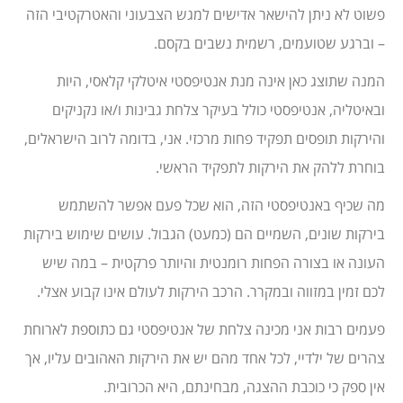
פשוט לא ניתן להישאר אדישים למגש הצבעוני והאטרקטיבי הזה
– וברגע שטועמים, רשמית נשבים בקסם.
המנה שתוצג כאן אינה מנת אנטיפסטי איטלקי קלאסי, היות
ובאיטליה, אנטיפסטי כולל בעיקר צלחת גבינות ו/או נקניקים
והירקות תופסים תפקיד פחות מרכזי. אני, בדומה לרוב הישראלים,
בוחרת ללהק את הירקות לתפקיד הראשי.
מה שכיף באנטיפסטי הזה, הוא שכל פעם אפשר להשתמש
בירקות שונים, השמיים הם (כמעט) הגבול. עושים שימוש בירקות
העונה או בצורה הפחות רומנטית והיותר פרקטית – במה שיש
לכם זמין במזווה ובמקרר. הרכב הירקות לעולם אינו קבוע אצלי.
פעמים רבות אני מכינה צלחת של אנטיפסטי גם כתוספת לארוחת
צהרים של ילדיי, לכל אחד מהם יש את הירקות האהובים עליו, אך
אין ספק כי כוכבת ההצגה, מבחינתם, היא הכרובית.