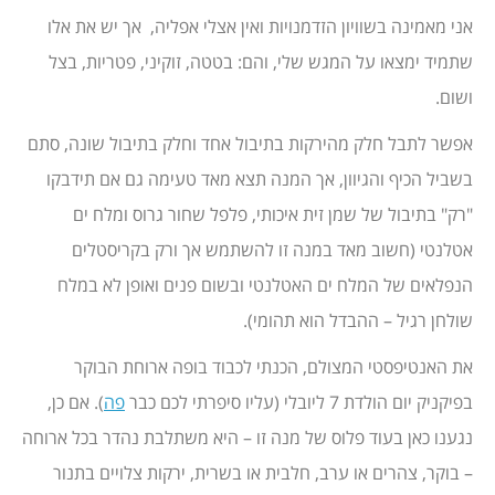
אני מאמינה בשוויון הזדמנויות ואין אצלי אפליה, אך יש את אלו
שתמיד ימצאו על המגש שלי, והם: בטטה, זוקיני, פטריות, בצל
ושום.
אפשר לתבל חלק מהירקות בתיבול אחד וחלק בתיבול שונה, סתם
בשביל הכיף והגיוון, אך המנה תצא מאד טעימה גם אם תידבקו
"רק" בתיבול של שמן זית איכותי, פלפל שחור גרוס ומלח ים
אטלנטי (חשוב מאד במנה זו להשתמש אך ורק בקריסטלים
הנפלאים של המלח ים האטלנטי ובשום פנים ואופן לא במלח
שולחן רגיל – ההבדל הוא תהומי).
את האנטיפסטי המצולם, הכנתי לכבוד בופה ארוחת הבוקר
בפיקניק יום הולדת 7 ליובלי (עליו סיפרתי לכם כבר
פה
). אם כן,
נגענו כאן בעוד פלוס של מנה זו – היא משתלבת נהדר בכל ארוחה
– בוקר, צהרים או ערב, חלבית או בשרית, ירקות צלויים בתנור