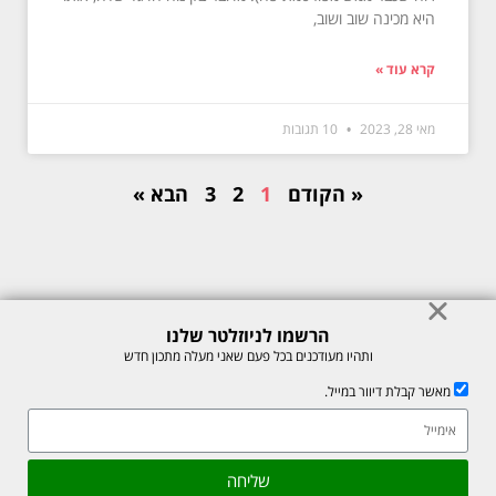
היא מכינה שוב ושוב,
קרא עוד »
מאי 28, 2023
10 תגובות
« הקודם
1
2
3
הבא »
הרשמו לניוזלטר שלנו
© כל הזכויות לתוכן באתר שמורות למיכל רוזנבך 2026. אין להעתיק או לשכפל
ותהיו מעודכנים בכל פעם שאני מעלה מתכון חדש
ללא רשות בכתב.
מאשר קבלת דיוור במייל.
אתר זה מוגן על ידי reCAPTCHA של חברת Google, לצפייה ב-
מדיניות
הפרטיות
ו-
תנאי השירות
.
גלילה
שליחה