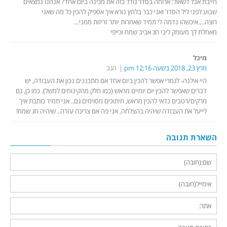
חייבת אבל לשאול: ארוחה בסדר גודל כזה את מכינה ביום אחד? אנחנו נמצאים
שבוע לפני ליל הסדר ואני כבר בלחץ נורא איך אספיק להכין כל מה שאני
רוצה….איכשהו נדמה לי תמיד שאחרות יותר זריזות ממני…
מאחלת לך מעומק ליבי חג אביב שמח וכייפי
מיכל
מרץ 23, 2018 בשעה 12:16 pm
הגב
היי אילנה- לגמרי אפשר להכין ביום אחד אם מתכננים נכון את העבודה, יש
דברים שאפשר להכין יום יומיים מראש (כמו חלק מהקינוחים למשל). כמו כן, גם
מרקים/רטבים כדאי להכין מראש, חיתוכים מסוימים גם.. אני תמיד כותבת איך
לייעל את העבודה שיהיה בהצלחה, אני פה אם צריכה עזרה.. שיהיה חג שמח!
השארת תגובה