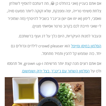
אם אתם בעניין (ואני בהחלט כן 😀, מה דעתכם להוסיף לשולחן
צלחת סשימי טרייה, יפה ומפנקת, שלא זקוקה ליותר ממעט סויה,
וואסבי, לימון (או יוזו אם יש) וג'ינג'ר בשביל להיטרף (מה שמזכיר
לי שאני חייבת לכם בקרוב טרטר אסיאתי מצוין).
ונעבור למנות העיקריות, היום נלך על דג ועוף ברשותכם.
הסלמון במיסו ומייפל
הוא crowd pleaser לילדים וגדולים גם
יחד. כזה שממש קל להכין ותמיד מתחסל.
אם אתם רוצים מנה קצת יותר מרשימה ו-grown up, אל תהססו
ולכו על
הסלמון השחור עם ג'ינג'ר, בצל ירוק ושומשום
.