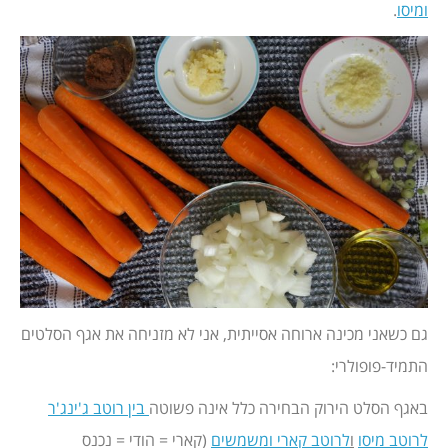
ומיסו
.
גם כשאני מכינה ארוחה אסייתית, אני לא מזניחה את אגף הסלטים
התמיד-פופולרי:
באגף הסלט הירוק הבחירה כלל אינה פשוטה
בין רוטב ג'ינג'ר
לרוטב מיסו
ו
לרוטב קארי ומשמשים
(קארי = הודי = נכנס