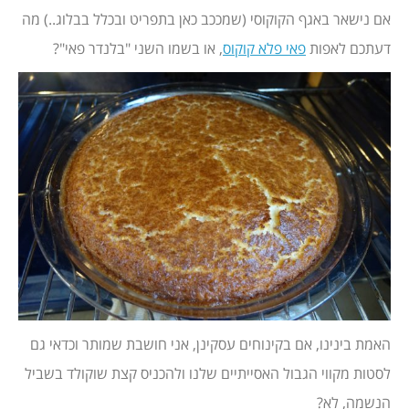
אם נישאר באגף הקוקוסי (שמככב כאן בתפריט ובכלל בבלוג..) מה
דעתכם לאפות
פאי פלא קוקוס
, או בשמו השני "בלנדר פאי"?
האמת בינינו, אם בקינוחים עסקינן, אני חושבת שמותר וכדאי גם
לסטות מקווי הגבול האסייתיים שלנו ולהכניס קצת שוקולד בשביל
הנשמה, לא?