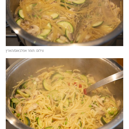
צילום :תומר אפלבאום/הארץ