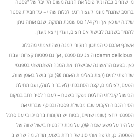
מי שמרים גבה ומיד פוסל את המנה משום הלייבל של "פסטה
ברוטב שמנת" מוזמן לעצור רגע ולגלות שהיי – על חבילת פסטה
שלמה יש כאן אך ורק 1/4 כוס שמנת מתוקה, שגם אותה ניתן
להמיר בשמנת לבישול אם רוצים, ועדיין ייצא מעדן.
אשתף אתכם כי המתכון המקורי למנה (שהתאמתי מהבלוג
damn delicious) הוצג עם ספגטי, אך גם פסטות קצרות יעבדו
כאן. בפעם הראשונה שבישלתי את המנה השתמשתי בספגטי
שדחפתי למים (קצת באלימות האמת 😀) וכך בושל באופן שווה.
הפעם, לצילומים, קצת הסתבכתי (לא ברור למה), ועם תחילת
הבישול קיבלתי החלטת מפקד בשטח – לעבור לסיר רחב במקום
הסיר הגבוה הקבוע שבו מבשלת פסטה ובנוסף שברתי את
הספגטי לחצי (שומו שמיים, בטוח יש מקומות בהם יכו בי עם סרגל
על היד על פשע שכזה 😀), על מנת להבטיח בישול שווה של
הפסטה. כן, תקפה אותי סוג של חרדת ביצוע, מודה. מה שחשוב