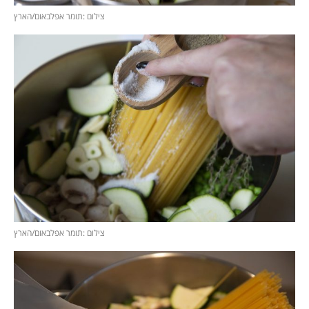
צילום :תומר אפלבאום/הארץ
צילום :תומר אפלבאום/הארץ