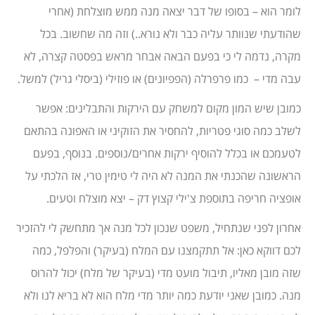
לומר הוא – בסופו של דבר יצאה מנה ממש מוצלחת (אחרי
שהודעתי שנוותר עליה כבר ולא נורא..) וזה מה שחשוב. בכל
מקרה, נדמה לי כי בפעם הבאה אבחר מראש בפסטה קצרה, לא
עבה מדי – כמו פרפרלה (הפפיונים) או פוזילי (ביסלי גריל) למשל.
כמובן שיש המון מקום למשחק עם הירקות והתבלינים: אפשר
לשלב כמה סוגי פטריות, להחסיר את הזוקיני או האפונה בהתאם
לטעמכם או בכלל להוסיף ירקות אחרים/נוספים. בנוסף, בפעם
הראשונה שהכנתי את המנה לא היה לי טימין טרי, אז הלכתי על
אופציה חריפה בתוספת צ'ילי קצוץ דק – יצא מוצלח וטעים.
אחרון לפני שנתחיל, משפט שנכון לכל מנה אך מתחשק לי להזכיר
לכם דווקא כאן: אל תתקמצנו עם המלח (בעיקר) והפלפל, כמה
שזה מובן מאליו, תיבול מועט מדי (בעיקר של מלח) יכול להרוס
מנה. כמובן שאני יודעת כמה יותר מדי מלח הוא לא בריא לנו ולא