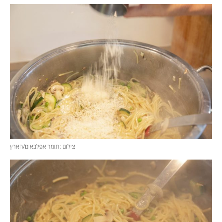
צילום :תומר אפלבאום/הארץ