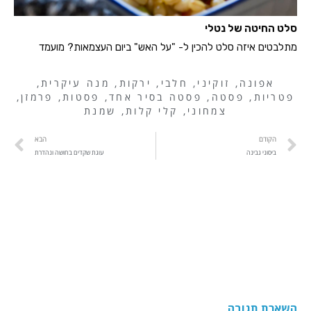
סלט החיטה של נטלי
מתלבטים איזה סלט להכין ל- "על האש" ביום העצמאות? מועמד
אפונה
,
זוקיני
,
חלבי
,
ירקות
,
מנה עיקרית
,
פטריות
,
פסטה
,
פסטה בסיר אחד
,
פסטות
,
פרמזן
,
צמחוני
,
קלי קלות
,
שמנת
הקודם
הבא
ביסוני גבינה
עוגת שקדים בחושה ונהדרת
השארת תגובה