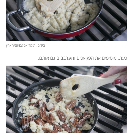
צילום :תומר אפלבאום/הארץ
כעת, מוסיפים את הפקאנים ומערבבים גם אותם.