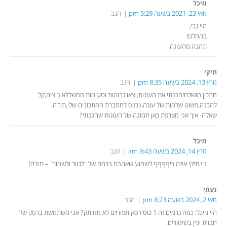
מיכל
מאי 23, 2021 בשעה 5:29 pm
הגב
היי גבי,
בהחלט!
תהנה מהעוגה
תיקי
מרץ 13, 2024 בשעה 8:35 pm
הגב
מתכון מושלם!הכנתי את העוגות,יצאו גבוהות וטעימות ממשללא ביצים,קל
להכנה,פשוט שלמות של עוגה.נכנס למחברת המתכונים שלי,תודה.
שאלה- איך אני מצרפת כאן תמונה של העוגות שהכנתי?
מיכל
מרץ 14, 2024 בשעה 9:43 am
הגב
ניי תיקי איזה כיףףףף לשמוע שאהבת ברמה של "לגזור ולשמור" – תודה!
נעמי
מאי 2, 2024 בשעה 8:23 pm
הגב
היי מיכל: כמה גרמים זה 1 כוס רסק תפוחים לא ממותק? אני משתמשת ברסק של
חברת יכין בשימורים.