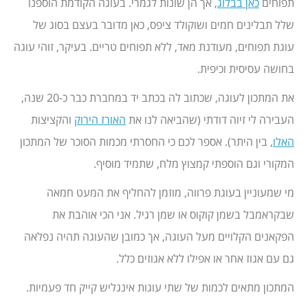
תפוחים
כאן בבלוג
, אך הן שונות לגמרי. בעוגה הקודמת הוספנו
שלל תבלינים חמים ושוקולד ציפס, כאן מדובר בעצם בסוג של
עוגת תפוחים, מעודנת מאד, ללא תפוחים טריים. בעיקר, זוהי עוגה
בחושה עסיסית וכיפית.
את המתכון לעוגה, שכתוב לה בכתב יד במחברת כבר כ-20 שנה,
העבירה לי זיוה דודתי (שהביאה לנו את
האורז הירוק
והקציצות
האלו
, בין היתר). אספר לכם כי החסרתי מכמות הסוכר של המתכון
המקורי וגם הוספתי קמצוץ מלח, שתמיד מוסיף.
מי שמעוניין בעוגת פרווה, מוזמן להחליף את המעט חמאה
שבקראמבל בשמן קוקוס או שמן רגיל. אני הכי אוהבת את
הפקאנים הקלויים מעל העוגה, אך כמובן שהעוגה תהיה נפלאה
גם עם אגוז אחר או אפילו ללא אגוזים כלל.
המתכון מתאים לכמות של שתי עוגות אינגליש קייק חד פעמיות.