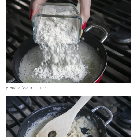
צילום :תומר אפלבאום/הארץ