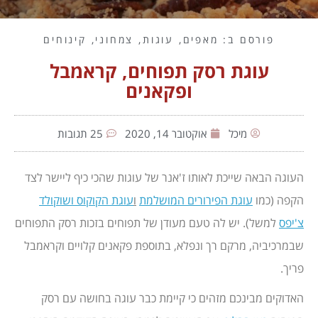
פורסם ב:
מאפים
,
עוגות
,
צמחוני
,
קינוחים
עוגת רסק תפוחים, קראמבל
ופקאנים
מיכל
אוקטובר 14, 2020
25 תגובות
העוגה הבאה שייכת לאותו ז'אנר של עוגות שהכי כיף ליישר לצד
הקפה (כמו
עוגת הפירורים המושלמת
ו
עוגת הקוקוס ושוקולד
צ'יפס
למשל). יש לה טעם מעודן של תפוחים בזכות רסק התפוחים
שבמרכיביה, מרקם רך ונפלא, בתוספת פקאנים קלויים וקראמבל
פריך.
האדוקים מבינכם מזהים כי קיימת כבר עוגה בחושה עם רסק