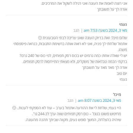
אני רוצה לאפות את העוגה ואני רגילה לשקול את המרכיבים.
אודה לך על תשובתך
נעמי
מאי 3, 2024 בשעה 7:53 am
הגב
שלום מיכל: זאת בדיוק העוגה שאני צריכה לבתי הטבעונית 🙂
אתמול שלחתי לך פניה, ואני לא רואה אותה ברשימת התגובות, כנראה פיספסתי
משהו.
יש לי שאלה אחת: כמה גרמים יש בכוס רסק תפוחים, לפי כוס של 240 גרם?
בדקתי הכמה טבלאות של משקלים, ולא מצאתי התייחסות לרסק תפוחים.
אודה לך מאד מאד על תשובתך
יום טוב
נעמי
מיכל
מאי 3, 2024 בשעה 8:07 am
הגב
היי נעמי, שלחת לי את ההודעה אתמול בערב – עוד לא הספקתי לענות.. 🙂
מחיפוש פשוט בגוגל – כוס רסק תפוחים שווה ערך לכ-244 גר'.
שיהיה בהצלחה, המשך סופש נעים, מקווה שביתך תהנה מהעוגה.