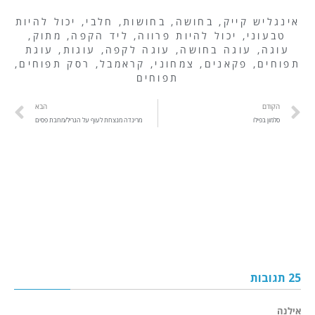
אינגליש קייק
,
בחושה
,
בחושות
,
חלבי
,
יכול להיות
טבעוני
,
יכול להיות פרווה
,
ליד הקפה
,
מתוק
,
עוגה
,
עוגה בחושה
,
עוגה לקפה
,
עוגות
,
עוגת
תפוחים
,
פקאנים
,
צמחוני
,
קראמבל
,
רסק תפוחים
,
תפוחים
הקודם
הבא
סלמון בפילו
מרינדה מנצחת לעוף על הגריל/מחבת פסים
25 תגובות
אילנה