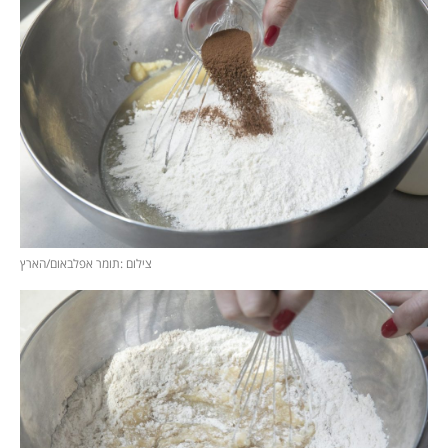
צילום :תומר אפלבאום/הארץ