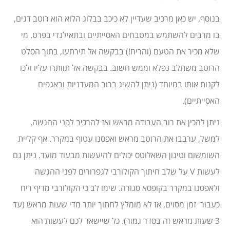
בנוסף, יש כאן מרכיב שעדיין לא כיכב בבלוג הלוא הוא רוטב דגים,
בו מרבים להשתמש במטבחים האסייתיים ובתאילנדי בפרט. מי
שלא מכיר את הטעם (והריח!) בבקשה אל תירתעו, בתוך הסלט
הרוטב משתלב נפלא וממש חשוב. בבקשה אל תוותרו עליו ולכו
לקנות אותו במיוחד (ניתן להשיג ברוב המעדניות ובאגפים
האסייתיים).
ניתן להכין את רוב העבודה מראש ואז להרכיב לפני ההגשה.
למשל, ערבבו את הרוטב מראש ואפסנו עטוף במקרר. אף קליית
השומשום וטיגון השאלוטס יכולים להיעשות מבעוד מועד. ניתן גם
לעשות V על שלב חיתוך הקולורבי לגפרורים לפני ההגשה
ולאפסנו במקרר בקופסא סגורה. שימו לב כי הקולורבי מדיף ריח
כעבור זמן מסוים, אז לא מומלץ לחתוך יותר מדי שעות מראש (עד
3 שעות מראש זה בסדר גמור). כל שיישאר לכם לעשות הוא