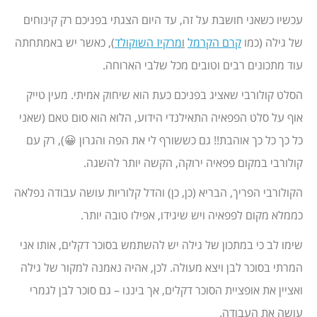
עכשיו כשאני חושבת על זה, עד היום הצגתי בפניכם רק קינוחים
של גילה (כמו
קרם הקרמל
ו
מרקיז השוקולד
), כאשר יש באמתחתה
עוד מתכונים רבים וטובים מכל שלבי הארוחה.
הסלט קולורבי שאציג בפניכם כעת הוא שיחוק אמיתי. מעין טייק
אוף על סלט הפפאיה התאילנדי הידוע, הלוא הוא סום טאם (שאני
כל כך כל כך אוהבת!! גם כששורף לי את הפה והגרון 😀), רק עם
קולורבי במקום פפאיה ירוקה, הקשה יותר להשגה.
הקולורבי הפריך, הבריא (כן, כן) והדל קלוריות עושה עבודה נפלאה
כממלא מקום לפפאיה ויש שיגידו, אפילו טובה יותר.
שימו לב כי במתכון של גילה יש להשתמש בסוכר דקלים, אותו אני
המרתי בסוכר לבן ויצא מעולה. לכן, אהיה נאמנה למקור של גילה
ואציין את אופציית הסוכר דקלים, אך ביננו – גם סוכר לבן לגמרי
עושה את העבודה.