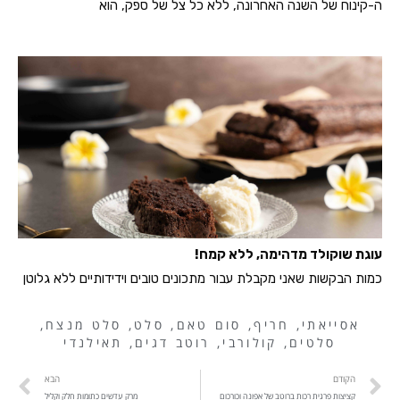
ה-קינוח של השנה האחרונה, ללא כל צל של ספק, הוא
עוגת שוקולד מדהימה, ללא קמח!
כמות הבקשות שאני מקבלת עבור מתכונים טובים וידידותיים ללא גלוטן
אסייאתי
,
חריף
,
סום טאם
,
סלט
,
סלט מנצח
,
סלטים
,
קולורבי
,
רוטב דגים
,
תאילנדי
הקודם
הבא
קציצות פרגית רכות ברוטב של אפונה וכורכום
מרק עדשים כתומות חלק וקליל