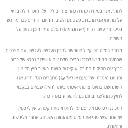
למזלי, אמי במקרה עמדה כמה צעדים לידי 😍. הזכרתי לה בדיוק
על מה ומי אני מדברת, כשטעם השום, המיונז והתירס כבר מורגש
בפי, ותוך עשר דקות (לא מגזימה!) הסלט עמד מוכן בגאון על
השולחן.
מדובר בסלט הכי קליל שאפשר להכין מעכשיו לעכשיו, עם מצרכים
שכמעט תמיד יש לכולנו בבית. סלט שהוא שילוב נפלא של כרוב
פריך עם מתיקות התירס ועוקצנות השום, כאשר מיץ הלימון
והמיונז (אמרתי של פעם או לא? 😀) מחברים הכל יחדיו. אנו
השתמשנו במיונז צרפתי איכותי ביותר (מאלו שבאים בבקבוק
לחיץ), ממליצה בחום גם להשקיע באחד כזה.
התכוננו לכרסם ולכרסם עד להתרוקנות הקערה. אין לי ספק
שלאחר ששלפתי את הסלט מתהומות השכחה, אחזור אליו שוב
ובהקדם.