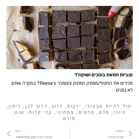
קוביות חמאת בוטנים ושוקולד
מכירים את החטיף/ממתק המתוק והממכר Reese's? במקרה ואתם
לא נמנים
יכול להיות טבעוני
,
ירקות
,
כרוב
,
כרוב לבן
,
לימון
,
מיונז
,
סלט
,
סלטים
,
צמחוני
,
קלי קלות
,
שום
,
תירס
הקודם
הבא
סברינה מהירה
קוביות בייגלה, פקאן, קרמל ושוקולד