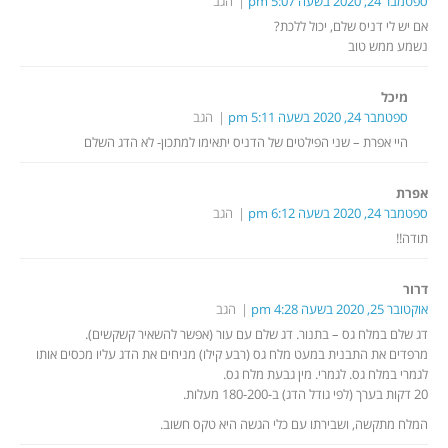
ספטמבר 24, 2020 בשעה 5:07 pm
הגב
אם יש לי דניס שלם, יכול ללכת?
נשמע ממש טוב
מיכל
ספטמבר 24, 2020 בשעה 5:11 pm
הגב
היי אפרת – שני הפילטים של הדניס יתאימו למתכון- לא הדג השלם
אפרת
ספטמבר 24, 2020 בשעה 6:12 pm
הגב
תודה!!
דרור
אוקטובר 25, 2020 בשעה 4:28 pm
הגב
דג שלם במלח גס – בתנור. דג שלם עם עור (אפשר להשאיר קשקשים).
מרפדים את התבנית במעט מלח גס (רבע קילו) מניחים את הדג עליו מכסים אותו
לגמרי במלח גס. לגמרי. מין גבעת מלח גס.
20 דקות בערך (לפי גודל הדג) ב-180-200 מעלות.
המלח מתקשה, ושבירתו עם כלי הגשה היא טקס חשוב.