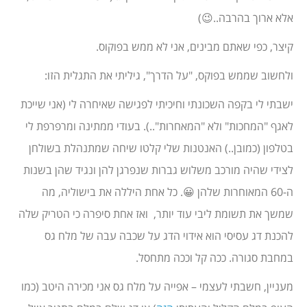
אלא ארוך בהרבה..😉)
קיצר, כפי שאתם מבינים, אני לא ממש בפוקוס.
ולחשוב שממש בפוקס, "על הדרך", גיליתי את התגלית הזו:
ישבתי לי בקפה השכונתי וחיכיתי לפגישה שאיחרה לי (אני שייכת
לאגף "המחכות" ולא "המאחרות"..). בעודי ממתינה ומרפרפת לי
בטלפון (כמובן..) האנטנות שלי קלטו שיחה שמתנהלת בשולחן
לצידי שהיה מורכב משלוש גברות שנפרגן להן ונגיד שהן בשנות
ה-60 המאוחרות שלהן 😀. כל אחת היללה את בישוליה, מה
שמשך את תשומת ליבי עוד יותר, ואז אחת סיפרה כי הטריק שלה
להכנת דג עסיסי הוא אידוי הדג על שכבה עבה של מלח גס
במחבת סגורה. ככה קל וככה מתחסל.
מעניין, חשבתי לעצמי – אפייה על מלח גס אני מכירה היטב (כמו