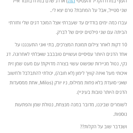
העוף במלח הקליל והעסיסי
הזה
) או דג שלם במלח בתנור אייל
שני סטייל, אבל על המחבת? טרם יצא לי..
עברו כמה ימים בודדים עד שעברתי אצל המוכר דגים שלי וחזרתי
הביתה עם שני פילטים יפים של לברק.
10 דקות לאחר צילום תמונת המצרכים, בתי ואני התענגנו על
אחד הדגים היותר עסיסיים ועשויים טובבבב שאכלתי לאחרונה. דג
נקי, נטול מניירות שפשוט עשוי בצורה מדויקת! עם מעט שמן זית
איכותי מעל ואיזה קווץ' לימון (לא חובה), יכולתי להתבלבל ולחשוב
שאני סועדת בלא פחות ממילוס, ניו יורק (Milos, אחת ממסעדות
הדגים היותר טובות בעיניי).
לשומרים שביננו, מדובר במנה מנצחת, נטולת שמן והפתעות
נוספות.
ושנדבר שוב על הקלות??