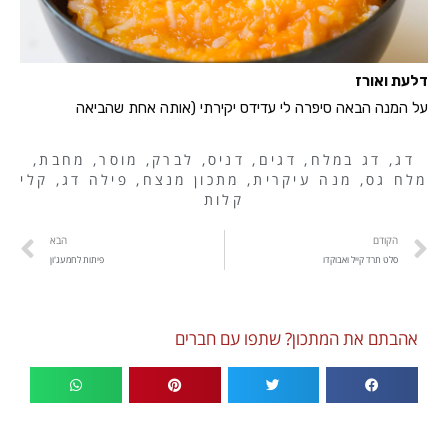
דלעת ואורז
על המנה הבאה סיפרה לי עדידס יקירתי (אותה אחת שהביאה
דג
,
דג במלח
,
דגים
,
דניס
,
לברק
,
מוסר
,
מחבת
,
מלח גס
,
מנה עיקרית
,
מתכון מנצח
,
פילה דג
,
קלי
קלות
הקודם
הבא
סלט תרד קייל ואבוקדו
פיתות לחמעג'ון
אהבתם את המתכון? שתפו עם חברים