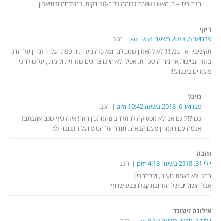
הי דורית – כן האש נשארת גבוהה כל ה-10 דקות. בהצלחה ובתיאבון
ריקי
פברואר 6, 2018 בשעה 9:54 am
הגב
תקשיבי. ואוו ענק!!!! לא להאמין שמכולם יוצא כזה מעדן. הוספתי עלי רוזמרין על הדג
בזמן הבישול. ארומה היסטרית. אפילו לא היינו צריכים שמן זית ולימון,,, על שולחני
פעמיים בשבוע!!!
מיכל
פברואר 6, 2018 בשעה 10:42 am
הגב
נכון?!?! גם אני לא מפסיקה להתלהב מהמתכון הזה! איזה כיף שגם אהבתם!
אנסה עם רוזמרין פעם הבאה.. תודה על הטיפ ועל התגובה 🙂
זהבה
יולי 31, 2018 בשעה 4:13 pm
הגב
הדג יצא באמת טעים, וקל להכין.
אבל השוליים של המחבת קבלו צבע שרוף!
אילונה זיגמנד
יולי 14, 2019 בשעה 8:19 am
הגב