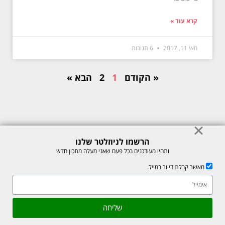
קרא עוד »
מאי 11, 2017
6 תגובות
« הקודם
1
2
הבא »
הרשמו לניוזלטר שלנו
© כל הזכויות לתוכן באתר שמורות למיכל רוזנבך 2026. אין להעתיק או לשכפל
ותהיו מעודכנים בכל פעם שאני מעלה מתכון חדש
ללא רשות בכתב.
מאשר קבלת דיוור במייל.
אתר זה מוגן על ידי reCAPTCHA של חברת Google, לצפייה ב-
מדיניות
הפרטיות
ו-
תנאי השירות
.
גלילה
שליחה
לראש
Made with ❤ by box