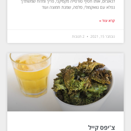
לנאצ'וס, אותו חטיף טורטייה מקסיקני, פריך ומלוח שמשתדך
נפלא עם גוואקמולי, סלסה, שמנת חמוצה ועוד
קרא עוד »
נובמבר 15, 2021
2 תגובות
צ'יפס קייל