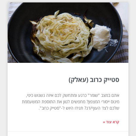
סטייק כרוב (עאלק)
אתם במצב "שומר" כרגע ומתחשק לכם איזה נשנוש כיפי,
מינוס ייסורי המצפון? מחפשים לגוון את התוספת המשעממת
שלכם לצד העוף/דג? תגידו היוש ל-"סטייק כרוב".
קרא עוד »