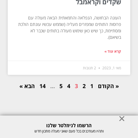
שקדים וקראמבל
העוגה הבחושה, הנפלאה והחמאתית הבאה מעולה עם
פרוסות התותים שמפזרים מעליה (שממש עכשיו עונתם הולכת
ומסתיימת, כך שיש כאן שימוש מעולה בתותים שכבר לא
בשיאם).
קרא עוד »
מאי 1, 2023
2 תגובות
« הקודם
1
2
3
4
5
…
14
הבא »
הרשמו לניוזלטר שלנו
© כל הזכויות לתוכן באתר שמורות למיכל רוזנבך 2026. אין להעתיק או לשכפל
ותהיו מעודכנים בכל פעם שאני מעלה מתכון חדש
ללא רשות בכתב.