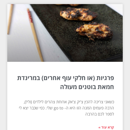
פרגיות (או חלקי עוף אחרים) במרינדת
חמאת בוטנים מעולה
כשאני צריכה להכין צ'יק צ'אק ארוחת צהרים לילדים (ולי!),
הרבה פעמים המנה הזו היא ה- go to שלי. כפי שכבר יצא לי
לספר לכם בהרבה
קרא עוד »