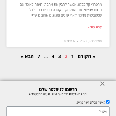
מרפרוף קל בבלוג אפשר להבין את אהבתי העזה לאוכל עם
ניחוח אסייתי. עם התעמקות קטנה נוספת ברור לכל
שספציפית מאכלי קארי שונים ומגוונים אהובים עליי
קרא עוד »
ספטמבר 8, 2022
6 תגובות
« הקודם
1
2
3
4
…
7
הבא »
הרשמו לניוזלטר שלנו
© כל הזכויות לתוכן באתר שמורות למיכל רוזנבך 2026. אין להעתיק או לשכפל
ותהיו מעודכנים בכל פעם שאני מעלה מתכון חדש
ללא רשות בכתב.
מאשר קבלת דיוור במייל.
אתר זה מוגן על ידי reCAPTCHA של חברת Google, לצפייה ב-
מדיניות
הפרטיות
ו-
תנאי השירות
.