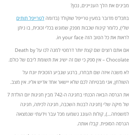
מבינים את הלך העניינים, נכון?
בתכל'ס מדובר במעין טרייפל שוקולד (בדומה
לטרייפל תותים
שלי), כלומר קינוח שכבות מפנק שמוגש בכלי זכוכית, בו ניתן
לראות את כל הטוב הזה in your face.
אם אתם רוצים שם קצת יותר דרמטי למנה לכו על Death by
Chocolate – אין ספק כי שם זה ישיג את תשומת ליבם של כולם.
לא משנה איזה שם תבחרו, ברגע שגביע הזכוכית יונח על
השולחן, אני מבטיחה לכם שלא יישאר אחד אדיש אליו. אין מצב.
את הגרסה הבאה הכנתי בחגיגה ה-742 מבין חגיגות יום הולדת 7
של מיקה שלי (חגיגה לבנות השכבה, חגיגה לכיתה, חגיגה
למשפחה…), קולות העונג נשמעו מכל עבר וידעתי שנמצאה
הגרסה הסופית. קבלו אותה.