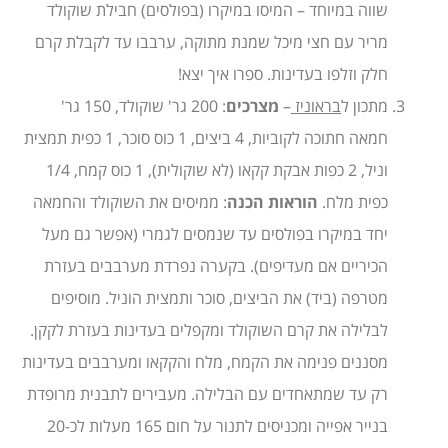
שווה במיוחד – המיסו במיקרו (בפולסים) חבילת שוקולד
מריר עם חצי מיכל שמנת מתוקה, ערבבו עד לקבלת קרם
חלק וזלפו בעדינות. ספרו איך יצא!
מתכון ל
בראוניז
–
מצרכים
: 200 גר' שוקולד, 150 גר'
חמאה חתוכה לקוביות, 4 ביצים, 1 כוס סוכר, 1 כפית תמצית
וניל, 2 כפות אבקת קקאו (לא שוקולית), 1 כוס קמח, 1/4
כפית מלח.
הוראות הכנה
: ממיסים את השוקולד והחמאה
יחד במיקרו בפולסים עד שנמסים לגמרי (אפשר גם מעל
הכיריים אם מעדיפים). בקערה נפרדת מערבבים בעזרת
מטרפה (ביד) את הביצים, סוכר ותמצית הוניל. מוסיפים
לבלילה את קרם השוקולד ומקפלים בעדינות בעזרת לקקן.
מסננים פנימה את הקמח, מלח והקקאו ומערבבים בעדינות
רק עד שמתאחדים עם הבלילה. מעבירים לתבנית מרופדת
בנייר אפייה ומכניסים לתנור על חום 165 מעלות לכ-20