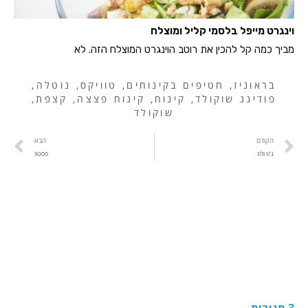
וינגרט מייפל בלסמי קליל ומוצלח
מביך כמה קל להכין את רוטב הוינגרט המוצלח הזה. לא
בראוניז
,
חטיפים בקינוחים
,
טוויקס
,
נוטלה
,
פודינג שוקולד
,
קינוח
,
קינוח פצצה
,
קצפת
,
שוקולד
הקודם
הבא
ג'וז ולוז
פסטו!
3 תגובות