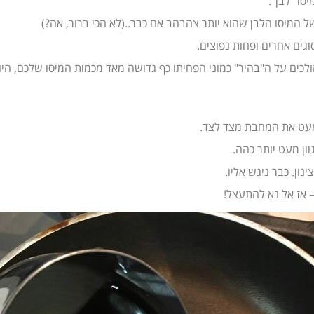
סו "לבן".
ל המיסו הלבן שהוא יותר צהבהב אם כבר..(לא הכי ברור, אה?)
וגים אחרים ופחות נפוצים.
ים על ה"בהיר" כמוני הפחיתו כף גדושה מאד מכמות המיסו שלכם, היות
מעט את המחבת מצד לצד.
ון מעט יותר כהה.
ון. כבר ניגש אליו.