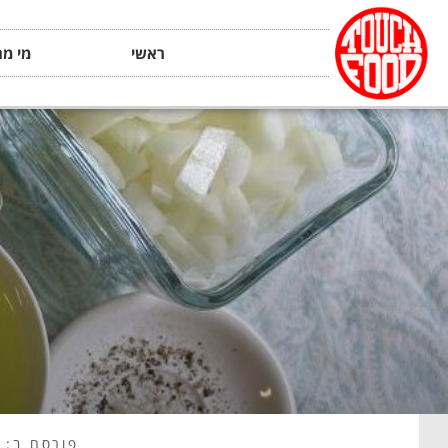
ראשי
מי מה
פורסם ב: