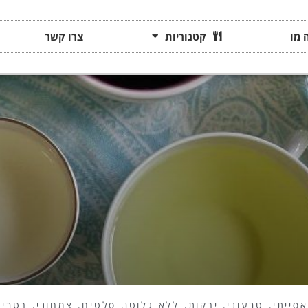
 מו
קטגוריות
צרו קשר
אסייתי
,
טבעוני
,
ירקות
,
ללא גלוטן
,
סלטים
,
צמחוני
,
רטבים