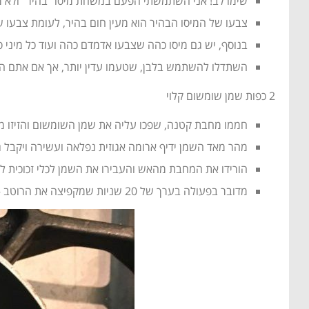
שימו לב! אני השתמשתי הפעם במשחת מיסו "בהיר" ולא מי
צבעו של המיסו הבהיר הוא מעין חום בהיר, לעומת צבעו ש
בנוסף, יש גם מיסו כהה שצבעו אדמדם כהה ועוד כל מיני ס
השתדלו להשתמש בלבן, שטעמו עדין יותר, אך אם אתם הולכ
2 כפות שמן שומשום קלוי
חממו מחבת קטנה, שפכו עליה את שמן השומשום והזיזו 
מהר מאד השמן ידיף ארומה אגוזית נפלאה ועשירה ויקבל גו
הורידו את המחבת מהאש והעבירו את השמן לכלי זכוכית לצינ
מדובר בפעולה בערך של 20 שניות שמקפיצה את הרוטב – אז אל נא להתעצל!