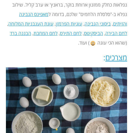
נפלאות כחלק ממזנון ארוחת בוקר, בראנץ' או ערב קליל. שילוב
נפלא ב-"סלסלת הלחמים" שלכם, בדומה ל
מאפינס הגבינה
והזיתים
,
ביסוני הגבינה
,
עוגיות הפרמזן
,
עוגת העגבניות המלוחה
,
לחם הבירה
,
הביסקיטס
,
לחם התירס
,
לחם המחבת
,
הבננה ברד
(שהוא הכי עוגה
) ועוד.
מצרכים
: