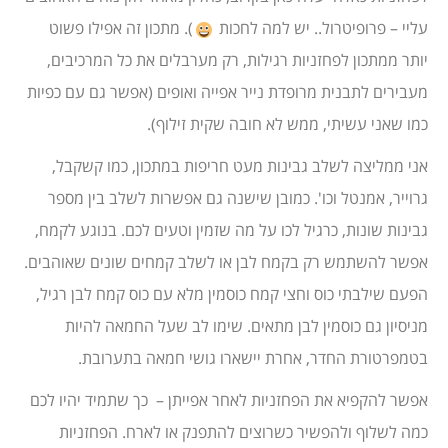
עליי – פרופיטרול.. יש למה לחכות
). מתכון זה אפילו פשוט
יותר ממתכון לפחזניות רגילות, רק מערבלים את כל המרכיבים,
מעבירים לתבנית מרופדת נייר אפייה ואופים (אפשר גם עם כפיות
כמו שאני עשיתי, ממש לא חובה שקית זילוף).
אני ממליצה לשלב גבינות מעט חריפות במתכון, כמו קשקבל,
גרוייר, אמנטל וכו'. כמובן שישנה גם אפשרות לשלב בין מספר
גבינות שונות, כרגיל לכו על מה שזמין וטעים לכם. בנוגע לקמח,
אפשר להשתמש רק בקמח לבן או לשלב קמחים שונים שאוהבים.
הפעם שילבתי כוס וחצי קמח כוסמין מלא עם כוס קמח לבן רגיל,
מניסיון גם כוסמין לבן מתאים. שימו לב שעל החמאה להיות
בטמפרטורת החדר, אחרת יישארו גושי חמאה בתערובת.
אפשר להקפיא את הפחזניות לאחר אפייתן – כך שתמיד יהיו לכם
כמה לשלוף ולהפשיר כשרוצים להתפנק או לארח. הפחזניות