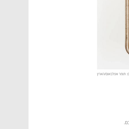
ם: תומר אפלבאום/הארץ