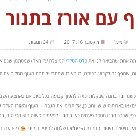
ף עם אורז בתנור
מיכל
אוקטובר 16, 2017
34 תגובות
ותה אחת שהביאה לנו את
סלט הסלרי
המוצלח עד מאד (שמסתמן שגם א
ה, שהפך גם לקבוע בביתה, בו האורז שמתבשל תחת העוף מחליף את תפו
עוד כשמדובר במנה שבקלות יכולה להפוך קבועה בכל בית, אם באמצע השב
) או בארוחות שישי וחג. כן, אל תרימו את הגבה – העוף והאורז האלה לגמ
פי שכבר הבנו מספר פעמים כאן ביחד – לפעמים פשוט הוא הכי טוב, במ
תמונת ה-after נשלחה למיטל במיידי
) לא עברה 