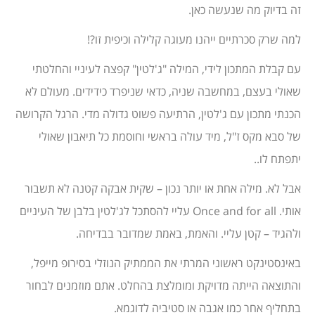
זה בדיוק מה שנעשה כאן.
למה שרק סכרתיים ייהנו מעוגה קלילה וכיפית זו?!
עם קבלת המתכון לידי, המילה "ג'לטין" קפצה לעיניי והחלטתי
שאולי בעצם, במחשבה שניה, כדאי שניפרד כידידים. מעולם לא
הכנתי מתכון עם ג'לטין, הרתיעה פשוט גדולה מדי. הרגל הקרושה
של סבא מקס ז"ל, מיד עולה בראשי וחוסמת כל תיאבון שאולי
יתפתח לו..
אבל לא. מילה אחת או יותר נכון – שקית אבקה קטנה לא תשבור
אותי. Once and for all עליי להסתכל לג'לטין בלבן של העיניים
ולהגיד – קטן עליי. והאמת, באמת שמדובר בבדיחה.
באינסטינקט ראשוני המרתי את הממתיק הנוזלי בסירופ מייפל,
והתוצאה הייתה מדויקת ומומלצת בהחלט. אתם מוזמנים לבחור
בתחליף אחר כמו אגבה או סטיביה לדוגמא.