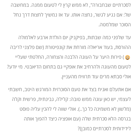
לסכרתיים שבחבורה", לא ממש קרץ לי לטעום ממנה. במחשבה
של: אם נגיע לגשר, נחצה אותו. עד אז נמשיך לחצות דרך נחל
הסוכר שמלמטה.
עד שלפני כמה שבתות, בפיקניק יום הולדת ארבע לאלמולה
ההורסת, בעוד אריאלה מורחת את קונפיטורת (שם פלצני לריבה
) פירות היער על העוגה הלבנה והצחורה, החלטתי שעליי
לטעום מהעוגה ולהרחיב את אופקיי גם בתחום הדיאבטי. מי יודע?
אולי סבתא מרים עוד תרוויח מהעניין.
אם אתעלם ואניח בצד את טעם הסוכרזית המורגש היטב, חשבתי
לעצמי, יש כאן עוגה ממש טובה: קלילה, גבינתית, פרשית וקלה
(מלשון לא משמינה כל כך..). אולי שווה לי להכין עליה פוסט
בגרסה הלא סכרתית שלה (עם אופציה כיצד להפוך אותה
לידידותית לסכרתיים כמובן)?