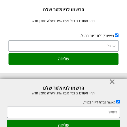
הרשמו לניוזלטר שלנו
ותהיו מעודכנים בכל פעם שאני מעלה מתכון חדש
מאשר קבלת דיוור במייל.
שליחה
הרשמו לניוזלטר שלנו
© כל הזכויות לתוכן באתר שמורות למיכל רוזנבך 2026. אין להעתיק או לשכפל
ותהיו מעודכנים בכל פעם שאני מעלה מתכון חדש
ללא רשות בכתב.
מאשר קבלת דיוור במייל.
אתר זה מוגן על ידי reCAPTCHA של חברת Google, לצפייה ב-
מדיניות
הפרטיות
ו-
תנאי השירות
.
אהבתם את המתכון? שתפו עם חברים
גלילה
שליחה