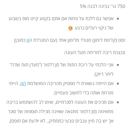
750 גר' גבינה לבנה 5%
אפשר גם ללכת על פחות אם אתם בקטע קייט מוס בשבוע
של ניקוי רעלים כרגע
זסט (קליפת לימון) מגורד מלימון אחד (עם המגרדת ה
זו
כמובן)
צנצנת ריבה למריחה מעל העוגה
אני הלכתי על ריבת התות של סן דלפור ("מעדן תות שדה"
ליתר דיוק).
אם הייתה נשארת לי מספיק מהריבה המושלמת
הזו
, הייתי
מורחת אותה בלי לחשוב פעמיים.
אם מכינים את העוגה לסכרתיים, שימו לב להשתמש בריבה
מתאימה (סן דלפור מתגאה שאינה מכילה תוספות של סוכר
אך יש בה מיץ ענבים טבעי כממתיק.. לא יודעת אם תופס).