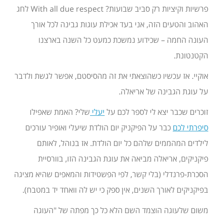
פרשיות וקיציות רק סביב שבועות? With all due respect לחג
האהוב והטעים הזה, אני בעד אכילת עוגות גבינה לכל אורך
העונה החמה – שכידוע נמשכת כמעט כל השנה בארצנו
הקטנטונת.
אוקיי. אז עכשיו כשהוצאתי את זה מהסיסטם, אפשר לגשת ולדבר
על עוגת הגבינה של אריאלה.
זוכרים שכבר יצא לי לספר לכם על
יעלי
שלי? האמת שאפילו
סיפרתי לכם
כבר על הפיקניק יום הולדת שיעלי ואופיר עורכים
לילדים המהממים שלהם כל יום הולדת. אז בנוהל, לאותם
פיקניקים, אריאלה מביאה את עוגת הגבינה הזו, בוורסיית
הסכרת-פרנדלי (בלי קשר, לפי הפשטידות והמאפים שהיא מציגה
בפיקניקים לאורך השנים, אין ספק כי יש לה וואחד יד במטבח).
משום שלעוגה הוצמד השם הלא כל כך מפתה של "העוגה