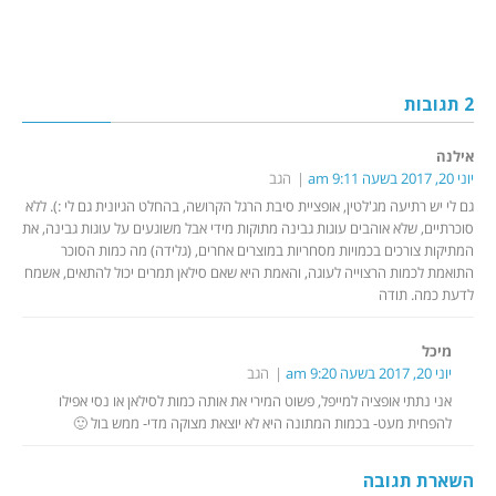
2 תגובות
אילנה
יוני 20, 2017 בשעה 9:11 am
הגב
גם לי יש רתיעה מג'לטין, אופציית סיבת הרגל הקרושה, בהחלט הגיונית גם לי :). ללא
סוכרתיים, שלא אוהבים עוגות גבינה מתוקות מידי אבל משוגעים על עוגות גבינה, את
המתיקות צורכים בכמויות מסחריות במוצרים אחרים, (גלידה) מה כמות הסוכר
התואמת לכמות הרצוייה לעוגה, והאמת היא שאם סילאן תמרים יכול להתאים, אשמח
לדעת כמה. תודה
מיכל
יוני 20, 2017 בשעה 9:20 am
הגב
אני נתתי אופציה למייפל, פשוט המירי את אותה כמות לסילאן או נסי אפילו
להפחית מעט- בכמות המתונה היא לא יוצאת מצוקה מדי- ממש בול 🙂
השארת תגובה