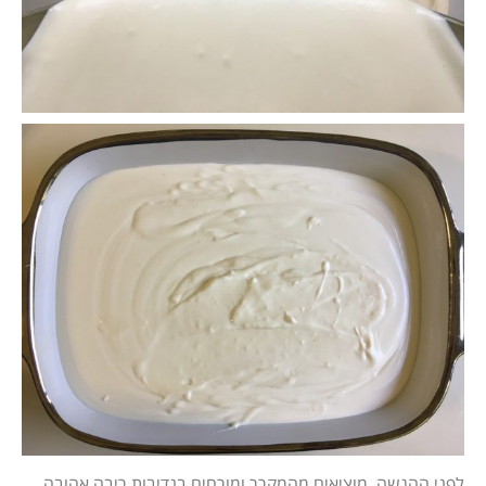
לפני ההגשה, מוציאים מהמקרר ומורחים בנדיבות ריבה אהובה