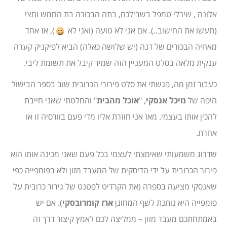
אלונה , שירלי טמפל בשבילכם, בתה הבכורה בת החמש וחצי
(תעשו את החישוב..). אם אני לא טועה (ואני לא
), אז אחד
מאחיה הבכורים של דנה (יש שלושה כאלה) הביא לפיקניק קערה
ענקית מלאה בסלט המעניין הזה שמיד קיבל את תשומת ליבי.
כעבור זמן מה, פגשתי את סלט פירורי הכרובית שוב בספר הבישול
היפה של
מיכל אנסקי
, "
אוכל מהבית
" והחלטתי שאני חייבת
להכין אותו בעצמי. מאז אני חוזרת אליו מדי פעם בוורסיה זו או
אחרת.
שדרוג משמעותי שאימצתי לעצמי בכל פעם שאני מכינה אותו הוא
פירור הכרובית על ידי הדיסקית של המעבד מזון ולא בפומפייה כפי
שאנסקי מציעה בספרה (את הקרדיט לפטנט של גירור כרובית על
פומפייה היא נותנת לשף המחונן
ארז קומרובסקי
). אם יש
באמתחתכם מעבד מזון – ממליצה לכם לאמץ קיצור דרך זה