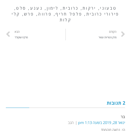
טבעוני
,
ירקות
,
כרובית
,
לימון
,
נענע
,
סלט
,
פירורי כרובית
,
פלפל חריף
,
פרווה
,
פרש
,
קלי
קלות
הקודם
הבא
מרק פטריות עשיר
מרקיז שוקולד
2 תגובות
בר
ינואר 28, 2019 בשעה 1:13 pm
הגב
הי, נראה מהמם!