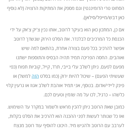
הסחוט טרי הדומיננטי) וגם מספק את המתיקות הרצויה (לא נוסיף
כאן דבש/מייפל/סילאן).
אם כן, המתכון כאן הוא בעיקר לרוטב, אותו נכין צ'יק צ'אק על ידי
הכנסת כל המרכיבים לבלנדר. את הסלט הירוק שנשדך לרוטב
אפשר להרכיב בכל פעם בצורה אחרת, בהתאם למה שיש
ואוהבים. החסה הפריכה תמיד תהיה הבסיס והתוספות ישתנו
מפעם לפעם. ניתן לשלב עלי בייבי, תרד, קייל, קוביות תפוח (כפי
שעשיתי הפעם) – שיכול להיות ירוק (כמו בסלט
הזה
למשל) או
פינק ליידי/אדום. בנוסף, אני תמיד אוהבת לשלב אגוז או גרעין קלוי
כלשהו – כרגיל, לכו על מה שזמין וטעים לכם.
כמובן שאת הרוטב ניתן להכין מראש ולשמור במקרר עד השימוש.
ואז כל שנותר לעשות לפני ההכנה הוא להרכיב את הסלט בקלות,
לערבב עם הרוטב ולהגיש מיד. היכונו להוסיף עוד רוטב מנצח