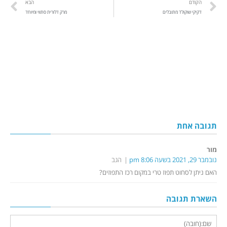
הקודם
הבא
דקיקי שוקולד מתובלים
מרק דלורית סתווי ומיוחד
תגובה אחת
מור
נובמבר 29, 2021 בשעה 8:06 pm
הגב
האם ניתן לסחוט תפוז טרי במקום רכז התפוזים?
השארת תגובה