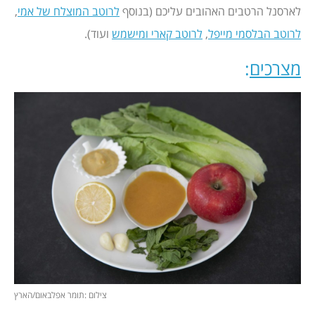
לארסנל הרטבים האהובים עליכם (בנוסף
לרוטב המוצלח של אמי
,
לרוטב הבלסמי מייפל
,
לרוטב קארי ומישמש
ועוד).
מצרכים
:
צילום :תומר אפלבאום/הארץ