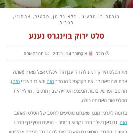
פורסם ב:
טבעוני
,
ללא גלוטן
,
סלטים
,
צמחוני
,
רטבים
סלט ירוק בוינגרט נענע
מיכל
אוקטובר 14, 2021
תגובה אחת
את הסלט הירוק המעולה והרענן הזה אכלתי אצל מארין (אותה
אחת שהביאה לנו את הקוקטייל הנהדר
הזה
והאורז האגדי
הזה
).
הרוטב הפרשי, בזכות הנענע הטרייה שבין מרכיביו, מקליל את
הסלט ואת הארוחה כולה.
בדומה לתרכיז מנגו שאנחנו מוסיפים לרוטב של הסלט האהוב
הזה
, גם כאן נשלב תרכיז קפוא ברוטב – הפעם נוסיף כף תרכיז
תפוזים. התרכיז מוסיף גם הוא הדריות לרוטב (בנוסף למיץ הלימון