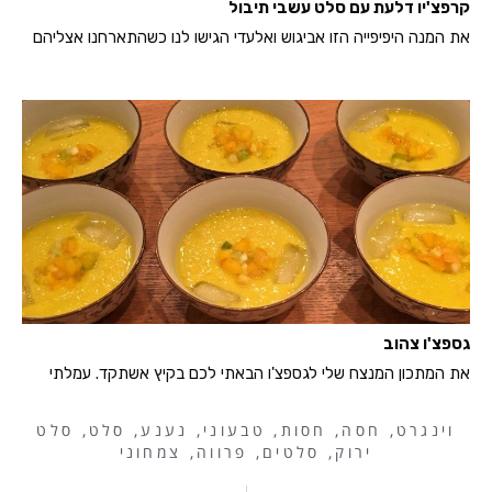
קרפצ'יו דלעת עם סלט עשבי תיבול
את המנה היפיפייה הזו אביגוש ואלעדי הגישו לנו כשהתארחנו אצליהם
גספצ'ו צהוב
את המתכון המנצח שלי לגספצ'ו הבאתי לכם בקיץ אשתקד. עמלתי
וינגרט
,
חסה
,
חסות
,
טבעוני
,
נענע
,
סלט
,
סלט
ירוק
,
סלטים
,
פרווה
,
צמחוני