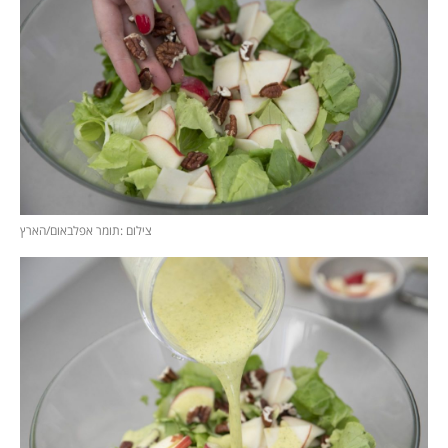
צילום :תומר אפלבאום/הארץ