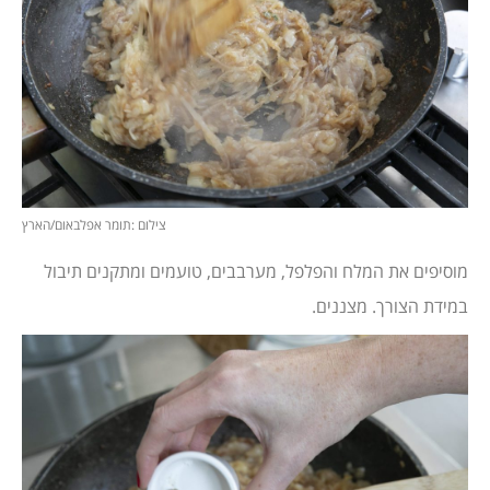
צילום :תומר אפלבאום/הארץ
מוסיפים את המלח והפלפל, מערבבים, טועמים ומתקנים תיבול
במידת הצורך. מצננים.