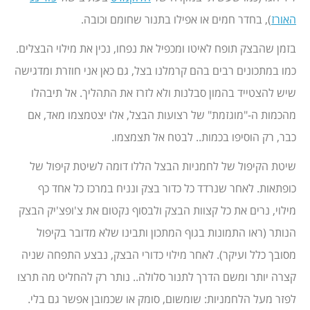
האורז
), בחדר חמים או אפילו בתנור שחומם וכובה.
בזמן שהבצק תופח לאיטו ומכפיל את נפחו, נכין את מילוי הבצלים.
כמו במתכונים רבים בהם קרמלנו בצל, גם כאן אני חוזרת ומדגישה
שיש להצטייד בהמון סבלנות ולא לזרז את התהליך. אל תיבהלו
מהכמות ה-"מוגזמת" של רצועות הבצל, אלו יצטמצמו מאד, אם
כבר, רק הוסיפו בכמות.. לבטח אל תצמצמו.
שיטת הקיפול של לחמניות הבצל הללו דומה לשיטת קיפול של
כופתאות. לאחר שנרדד כל כדור בצק ונניח במרכז כל אחד כף
מילוי, נרים את כל קצוות הבצק ולבסוף נקטום את צ'ופצ'יק הבצק
הנותר (ראו התמונות בגוף המתכון ותבינו שלא מדובר בקיפול
מסובך כלל ועיקר). לאחר מילוי כדורי הבצק, נבצע התפחה שניה
קצרה יותר ומשם הדרך לתנור סלולה.. נותר רק להחליט מה תרצו
לפזר מעל הלחמניות: שומשום, סומק או שכמובן אפשר גם בלי.