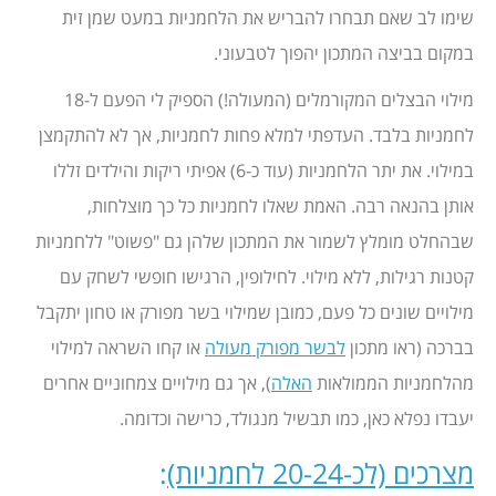
שימו לב שאם תבחרו להבריש את הלחמניות במעט שמן זית
במקום בביצה המתכון יהפוך לטבעוני.
מילוי הבצלים המקורמלים (המעולה!) הספיק לי הפעם ל-18
לחמניות בלבד. העדפתי למלא פחות לחמניות, אך לא להתקמצן
במילוי. את יתר הלחמניות (עוד כ-6) אפיתי ריקות והילדים זללו
אותן בהנאה רבה. האמת שאלו לחמניות כל כך מוצלחות,
שבהחלט מומלץ לשמור את המתכון שלהן גם "פשוט" ללחמניות
קטנות רגילות, ללא מילוי. לחילופין, הרגישו חופשי לשחק עם
מילויים שונים כל פעם, כמובן שמילוי בשר מפורק או טחון יתקבל
בברכה (ראו מתכון
לבשר מפורק מעולה
או קחו השראה למילוי
מהלחמניות הממולאות
האלה
), אך גם מילויים צמחוניים אחרים
יעבדו נפלא כאן, כמו תבשיל מנגולד, כרישה וכדומה.
מצרכים (לכ-20-24 לחמניות)
: