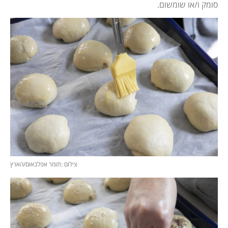
סומק ו/או שומשום.
צילום :תומר אפלבאום/הארץ