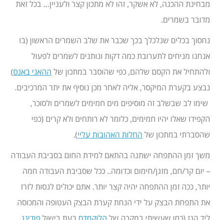
מבחינת ההכנה, לא אשקר, זהו לא מתכון קצר ולעניין… בכל זאת
מדובר בשמרים.
נחסוך בכלים שנלכלך בכך שכבר את שלב השמרים הראשון (בו
אנחנו מניחים לתערובת כמה דקות ונותנים לשמרים לפעול
ולהתחיל את הקסם שלהם, כפי שהוסבר במתכון של
ההאני באנס
)
נבצע בקערת המיקסר, אליה לאחר מכן נוסיף את יתר המרכיבים.
שימו לב שבשלב זה מוסיפים מים חמימים לשמרים ולסוכר,
הקפידו שאלו יהיו חמימים, כלומר לא רותחים ולא קרים (כפי
שהסברתי במתכון של
החלות האהובות עליי
).
משך זמן ההתפחה ישתנה בהתאם למידת החום בסביבת העבודה
– יום קר/חם, מזגן/חימום וכדומה.. ככל שסביבת העבודה חמה
יותר, ככה זמן ההתפחה יהיה קצר יותר. אתם יכולים לנסות לזרז
את התפחת הבצק על ידי הנחת קערת הבצק העטופה והמכוסה
ליד הגז (כמו שעשיתי במקרה של
הלוקמדס
בעת בישול
פודינג