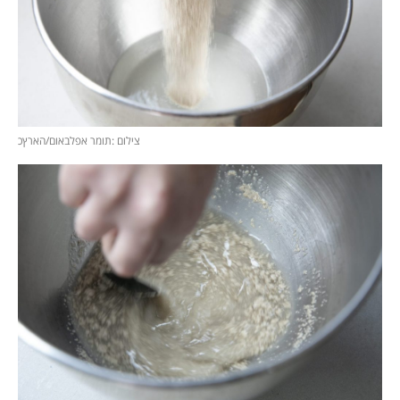
צילום :תומר אפלבאום/הארץכ