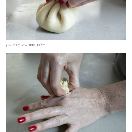
צילום :תומר אפלבאום/הארץ