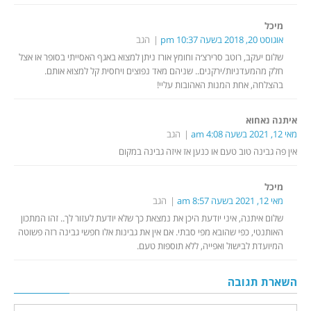
מיכל
אוגוסט 20, 2018 בשעה 10:37 pm
הגב
שלום יעקב, רוטב סרירצ׳ה וחומץ אורז ניתן למצוא באגף האסייתי בסופר או אצל
חלק מהמעדניות/ירקנים.. שניהם מאד נפוצים ויחסית קל למצוא אותם.
בהצלחה, אחת המנות האהובות עליי!
איתנה נאחוא
מאי 12, 2021 בשעה 4:08 am
הגב
אין פה גבינה טוב טעם או כנען אז איזה גבינה במקום
מיכל
מאי 12, 2021 בשעה 8:57 am
הגב
שלום איתנה, איני יודעת היכן את נמצאת כך שלא יודעת לעזור לך.. זהו המתכון
האותנטי, כפי שהובא מפי סבתי. אם אין את גבינות אלו חפשי גבינה רזה פשוטה
המיועדת לבישול ואפייה, ללא תוספות טעם.
השארת תגובה