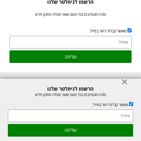
הרשמו לניוזלטר שלנו
ותהיו מעודכנים בכל פעם שאני מעלה מתכון חדש
מאשר קבלת דיוור במייל.
שליחה
הרשמו לניוזלטר שלנו
© כל הזכויות לתוכן באתר שמורות למיכל רוזנבך 2026. אין להעתיק או לשכפל
ותהיו מעודכנים בכל פעם שאני מעלה מתכון חדש
ללא רשות בכתב.
מאשר קבלת דיוור במייל.
אתר זה מוגן על ידי reCAPTCHA של חברת Google, לצפייה ב-
מדיניות
הפרטיות
ו-
תנאי השירות
.
אהבתם את המתכון? שתפו עם חברים
גלילה
שליחה
לראש
Made with ❤ by box