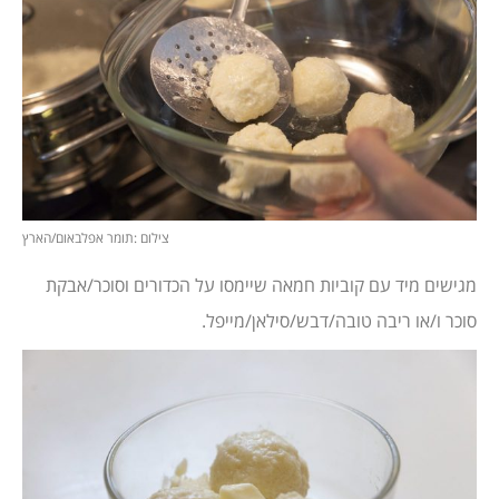
צילום :תומר אפלבאום/הארץ
מגישים מיד עם קוביות חמאה שיימסו על הכדורים וסוכר/אבקת
סוכר ו/או ריבה טובה/דבש/סילאן/מייפל.