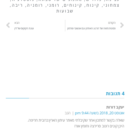
צמחוני
,
קינוח
,
קינוחים
,
רומני
,
רומניה
,
ריבה
,
שבועות
הקודם
הבא
פסטת מזווה של הרגע האחרון עם אנשובי ופרמזן
עוגת הקוקוס של לין
4 תגובות
יעקב דורות
אוגוסט 20, 2018 בשעה 9:44 pm
הגב
שאלה בקשר למתכון אחר שקיבלתי מאתר עיתון הארץ:כרובית חריפה.
היכן קונים רוטב סרירצה וחומץ אורז