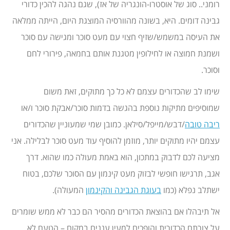
רומני.. סוג של אוסטרו-הונגריה של אז), שגם נהגה להכין כדורי
גבינה דומים. היא, בשונה מהוורסיה המוצגת היום, הייתה ממלאה
את העיסה במשמש/שזיף חצוי עם מעט סוכר ומגישה עם סוכר
ושמנת חמוצה או לחילופין מטגנת אותם בחמאה, פירורי לחם
וסוכר.
שימו לב שהכדורים עצמם לא כל כך מתוקים, זאת משום
שמוסיפים מתיקות נוספת בהגשה בדמות סוכר/אבקת סוכר ו/או
ריבה טובה
/דבש/מייפל/סילאן. כמובן שמי שמעוניין שהכדורים
עצמם יהיו מתוקים יותר, מוזמן להוסיף עוד מעט סוכר לבלילה. אני
מציעה לכם לדבוק במתכון, הוא באמת מעולה כמו שהוא. דרך
אגב, תרגישו חופשי לבזוק מעט קינמון עם הסוכר שלכם, בטוח
ישתלב נפלא (כמו
בעוגת הגבינה והקינמון
המעולה).
אל תיבהלו אם בהוצאת הכדורים מהסיר הם כבר לא ממש שומרים
על צורתם הכדורית והופכים למעין עננים במקום – הטעם לא