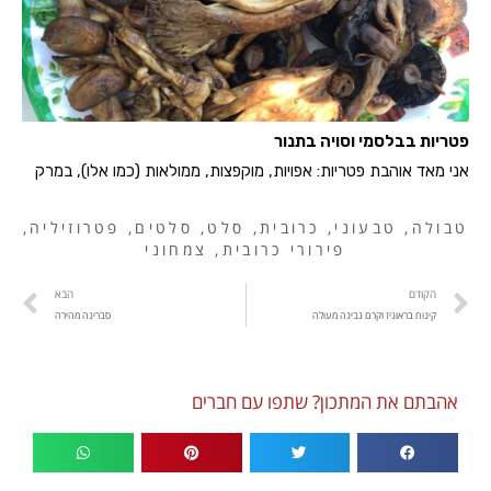
פטריות בבלסמי וסויה בתנור
אני מאד אוהבת פטריות: אפויות, מוקפצות, ממולאות (כמו אלו), במרק
טבולה
,
טבעוני
,
כרובית
,
סלט
,
סלטים
,
פטרוזיליה
,
פירורי כרובית
,
צמחוני
הקודם
הבא
קינוח בראוניז וקרם גבינה מעולה
סברינה מהירה
אהבתם את המתכון? שתפו עם חברים