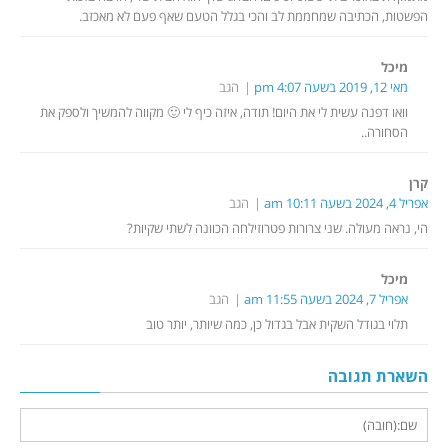
הפשטות, הכתיבה שמחממת לב והכי בגלל הטעם שאף פעם לא מאכזב.
מיכל
מאי 12, 2019 בשעה 4:07 pm
הגב
וואו דפנה עשית לי את היום! תודה, איזה כיף לי 🙂 מקווה להמשיך ולספק את
הסחורה..
קרן
אפריל 4, 2024 בשעה 10:11 am
הגב
הי, נראה מעולה. שני צרורות פטרוזילחה הכוונה לשתי שקיות?
מיכל
אפריל 7, 2024 בשעה 11:55 am
הגב
תלוי בגודל השקית אבל בגדול כן, כמה שיותר, יותר טוב
השארת תגובה