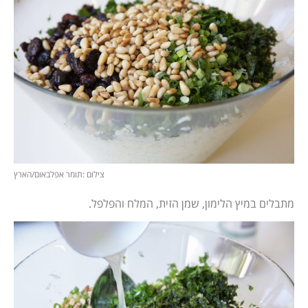
צילום :תומר אפלבאום/הארץ
מתבלים במיץ הלימון, שמן הזית, המלח והפלפל.