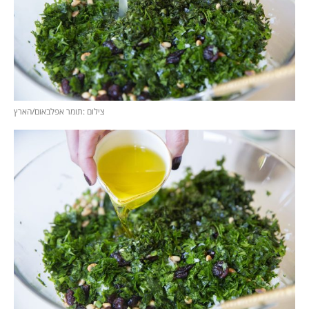
צילום :תומר אפלבאום/הארץ