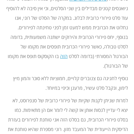
ניואנסים קטנים מבדילים בין שני הסלטים, וכי אין סיבה לא להוסיף
עוד סלט פירורי כרובית לבלוג. במקרה של הסלט של רוני, אנו
נחלוט את הכרובית ממש למעט זמן לפני טחינתה לפירורים.
בנוסף, יחס פירורי הכרובית והירוקים ישתנה משמעותית, בדומה
לסלט טבולה, כאשר פירורי הכרובית תופסים את מקומו של
הבורגול המסורתי (בדומה לסלט
הזה
בו הקוסקוס תופס את מקומו
של הבורגול).
נוסיף לחגיגה גם צנוברים קלויים, חמוציות ללא סוכר והמון מיץ
לימון, ונקבל סלט עשיר, מרענן וכיפי במיוחד.
למרות שניתן לקנות שקיות של פירורי כרובית של סנפרוסט, לא
יצא לי עדיין לנסות אותן אז קשה לי לומר אם הן מתאימות. כמו
בסלט פירורי הכרובית, גם בסלט הזה אני טוחנת לפירורים בעזרת
הדיסקית הייעודית של המעבד מזון. רוני מספרת שהיא טוחנת את