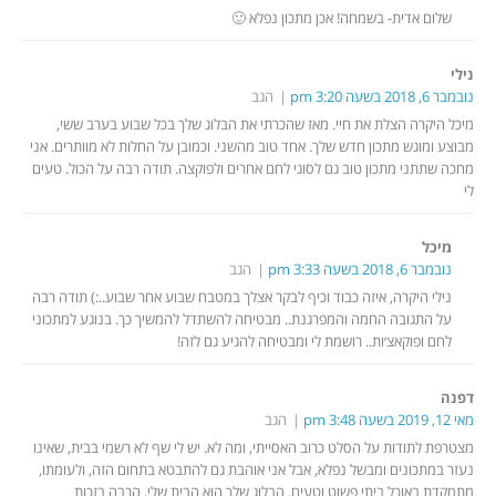
שלום אדית- בשמחה! אכן מתכון נפלא 🙂
נילי
נובמבר 6, 2018 בשעה 3:20 pm
הגב
מיכל היקרה הצלת את חיי. מאז שהכרתי את הבלוג שלך בכל שבוע בערב ששי,
מבוצע ומוגש מתכון חדש שלך. אחד טוב מהשני. וכמובן על החלות לא מוותרים. אני
מחכה שתתני מתכון טוב גם לסוגי לחם אחרים ולפוקצה. תודה רבה על הכול. טעים
לי
מיכל
נובמבר 6, 2018 בשעה 3:33 pm
הגב
נילי היקרה, איזה כבוד וכיף לבקר אצלך במטבח שבוע אחר שבוע..:) תודה רבה
על התגובה החמה והמפרגנת.. מבטיחה להשתדל להמשיך כך. בנוגע למתכוני
לחם ופוקאצ׳ות.. רושמת לי ומבטיחה להגיע גם לזה!
דפנה
מאי 12, 2019 בשעה 3:48 pm
הגב
מצטרפת לתודות על הסלט כרוב האסייתי, ומה לא. יש לי שף לא רשמי בבית, שאינו
נעזר במתכונים ומבשל נפלא, אבל אני אוהבת גם להתבטא בתחום הזה, ולעומתו,
מתמקדת באוכל ביתי פשוט וטעים. הבלוג שלך הוא הבית שלי, הרבה בזכות