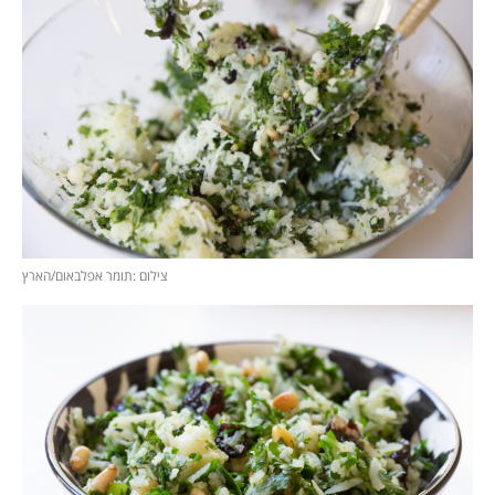
צילום :תומר אפלבאום/הארץ