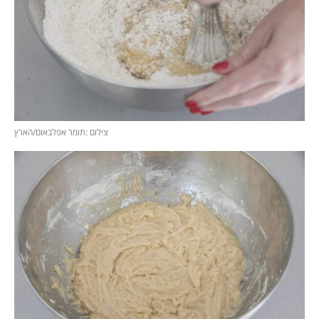
צילום :תומר אפלבאום/הארץ