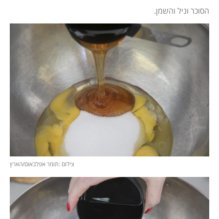
הסוכר וניל והשמן.
צילום :תומר אפלבאום/הארץ