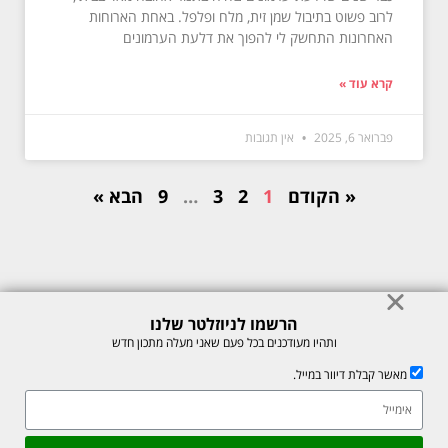
לרוב פשוט בתיבול שמן זית, מלח ופלפל. באחת הארוחות
האחרונות התחשק לי להפוך את דלעת הערמונים
קרא עוד »
פברואר 6, 2025
אין תגובות
« הקודם
1
2
3
…
9
הבא »
הרשמו לניוזלטר שלנו
© כל הזכויות לתוכן באתר שמורות למיכל רוזנבך 2026. אין להעתיק או לשכפל
ותהיו מעודכנים בכל פעם שאני מעלה מתכון חדש
ללא רשות בכתב.
מאשר קבלת דיוור במייל.
אתר זה מוגן על ידי reCAPTCHA של חברת Google, לצפייה ב-
מדיניות
הפרטיות
ו-
תנאי השירות
.