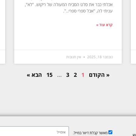
אכלתי כבר את סלט הסביח המעולה של ריקוש. "לא",
עניתי לה, "אבל ספרי ספרי..".
קרא עוד »
נובמבר 18, 2025
אין תגובות
« הקודם
1
2
3
…
15
הבא »
מאשר קבלת דיוור במייל.
ש