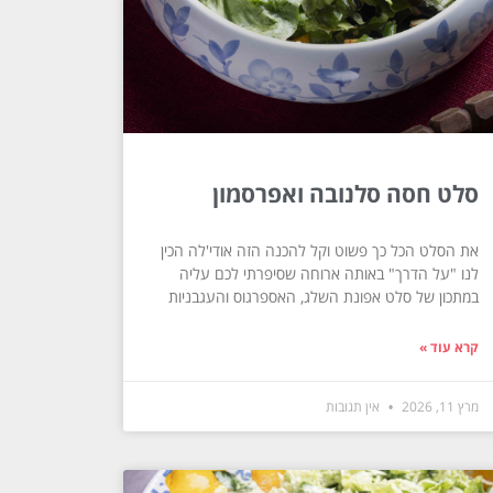
סלט חסה סלנובה ואפרסמון
את הסלט הכל כך פשוט וקל להכנה הזה אודי'לה הכין
לנו "על הדרך" באותה ארוחה שסיפרתי לכם עליה
במתכון של סלט אפונת השלג, האספרגוס והעגבניות
קרא עוד »
מרץ 11, 2026
אין תגובות