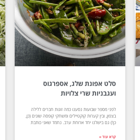
סלט אפונת שלג, אספרגוס
ועגבניות שרי צלויות
לפני מספר שבועות נסענו כמה זוגות חברים ללילה
בצפון, ובין קערות קוקטיילים ומשחקי קופסה שונים (כן,
כן!) גם בישלנו יחד ארוחת ערב. נחמד שאני כותבת
קרא עוד »