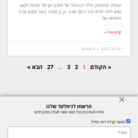
עוגיות הפיסטוק הללו הן גלגול של מתכון ישן של עוגיות פקאן
שיש לזיוה דודתי כבר כ-30 שנה. כן, כן מדובר בעוד מתכון מבית
טיפוחה של
קרא עוד »
יוני 23, 2025
4 תגובות
« הקודם
1
2
3
…
27
הבא »
הרשמו לניוזלטר שלנו
© כל הזכויות לתוכן באתר שמורות למיכל רוזנבך 2026. אין להעתיק או לשכפל
ותהיו מעודכנים בכל פעם שאני מעלה מתכון חדש
ללא רשות בכתב.
מאשר קבלת דיוור במייל.
אתר זה מוגן על ידי reCAPTCHA של חברת Google, לצפייה ב-
מדיניות
הפרטיות
ו-
תנאי השירות
.