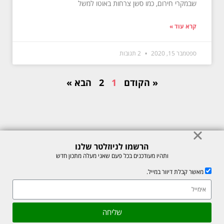
שבמקרי חירום, כמו סשן צרחות באוטו למשל
קרא עוד »
ספטמבר 15, 2020
2 תגובות
« הקודם
1
2
הבא »
הרשמו לניוזלטר שלנו
© כל הזכויות לתוכן באתר שמורות למיכל רוזנבך 2026. אין להעתיק או לשכפל
ותהיו מעודכנים בכל פעם שאני מעלה מתכון חדש
ללא רשות בכתב.
מאשר קבלת דיוור במייל.
אתר זה מוגן על ידי reCAPTCHA של חברת Google, לצפייה ב-
מדיניות
הפרטיות
ו-
תנאי השירות
.
גלילה
שליחה
Made with ❤ by box